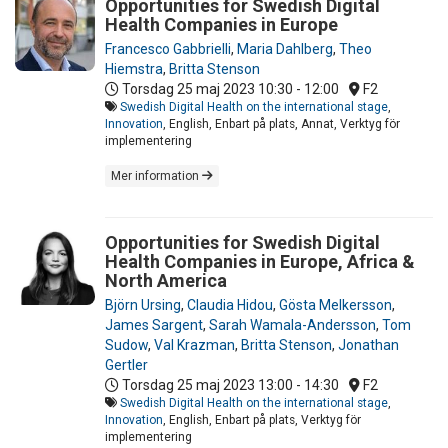
Opportunities for Swedish Digital
Health Companies in Europe
Francesco Gabbrielli
,
Maria Dahlberg
,
Theo
Hiemstra
,
Britta Stenson
Torsdag 25 maj 2023
10:30 - 12:00
F2
Swedish Digital Health on the international stage
,
Innovation
, English, Enbart på plats, Annat, Verktyg för
implementering
Mer information
Opportunities for Swedish Digital
Health Companies in Europe, Africa &
North America
Björn Ursing
,
Claudia Hidou
,
Gösta Melkersson
,
James Sargent
,
Sarah Wamala-Andersson
,
Tom
Sudow
,
Val Krazman
,
Britta Stenson
,
Jonathan
Gertler
Torsdag 25 maj 2023
13:00 - 14:30
F2
Swedish Digital Health on the international stage
,
Innovation
, English, Enbart på plats, Verktyg för
implementering