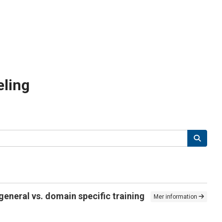
eling
eneral vs. domain specific training
Mer information