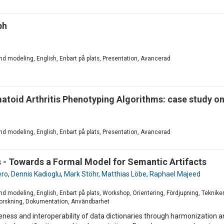
ph
d modeling, English, Enbart på plats, Presentation, Avancerad
matoid Arthritis Phenotyping Algorithms: case study o
d modeling, English, Enbart på plats, Presentation, Avancerad
 - Towards a Formal Model for Semantic Artifacts
ero
,
Dennis Kadioglu
,
Mark Stöhr
,
Matthias Löbe
,
Raphael Majeed
 modeling, English, Enbart på plats, Workshop, Orientering, Fördjupning, Teknike
/forskning, Dokumentation, Användbarhet
ss and interoperability of data dictionaries through harmonization and 