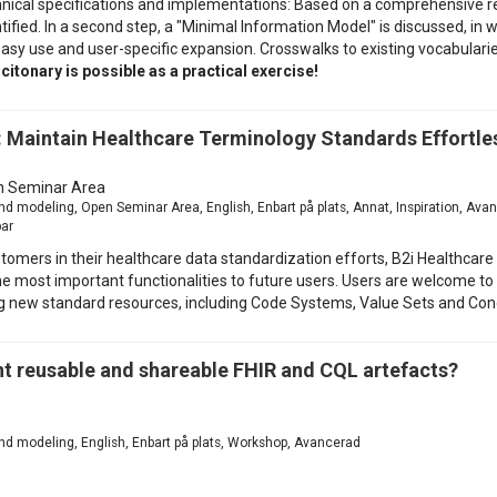
echnical specifications and implementations: Based on a comprehensive 
fied. In a second step, a "Minimal Information Model" is discussed, in whi
sy use and user-specific expansion. Crosswalks to existing vocabularie
itonary is possible as a practical exercise!
 Maintain Healthcare Terminology Standards Effortle
 Seminar Area
 modeling, Open Seminar Area, English, Enbart på plats, Annat, Inspiration, Avan
par
tomers in their healthcare data standardization efforts, B2i Healthcare
he most important functionalities to future users. Users are welcome to 
ng new standard resources, including Code Systems, Value Sets and Co
reusable and shareable FHIR and CQL artefacts?
d modeling, English, Enbart på plats, Workshop, Avancerad