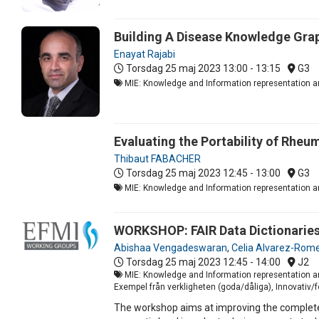
Building A Disease Knowledge Gra
Enayat Rajabi
Torsdag 25 maj 2023
13:00 - 13:15
G3
MIE: Knowledge and Information representation an
Evaluating the Portability of Rheu
Thibaut FABACHER
Torsdag 25 maj 2023
12:45 - 13:00
G3
MIE: Knowledge and Information representation an
WORKSHOP: FAIR Data Dictionaries
Abishaa Vengadeswaran
,
Celia Alvarez-Rom
Torsdag 25 maj 2023
12:45 - 14:00
J2
MIE: Knowledge and Information representation and
Exempel från verkligheten (goda/dåliga), Innovativ
The workshop aims at improving the completene