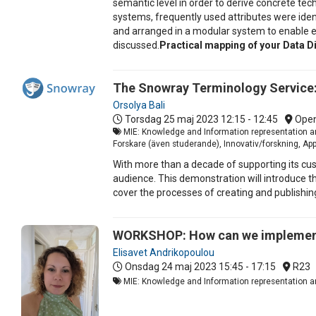
semantic level in order to derive concrete t
systems, frequently used attributes were identi
and arranged in a modular system to enable ea
discussed.
Practical mapping of your Data Dic
The Snowray Terminology Service:
Orsolya Bali
Torsdag 25 maj 2023
12:15 - 12:45
Open
MIE: Knowledge and Information representation and
Forskare (även studerande), Innovativ/forskning, Ap
With more than a decade of supporting its cus
audience. This demonstration will introduce t
cover the processes of creating and publishi
WORKSHOP: How can we implement 
Elisavet Andrikopoulou
Onsdag 24 maj 2023
15:45 - 17:15
R23
MIE: Knowledge and Information representation an