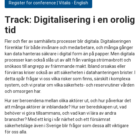
Register for conference | Vitalis - English
Track:
Digitalisering i en orolig
tid
Fler och fler av samhällets processer blir digitala. Digitaliseringen
förenklar för både invånare och medarbetare, och många gånger
kan data hanteras säkrare i digital form än på papper. Men digitala
processer kan också slås ut av allt från vanliga strömavbrott och
snökaos till angrepp av främmande makt. Ibland orsakas eller
förvärras kriser också av att säkerheten i datahanteringen brister. I
detta spår frågar vi oss vilka risker som finns, särskilt i komplexa
system, och vi pratar om vilka säkerhets- och reservrutiner vården
och omsorgen har.
Hur ser beroendena mellan olika aktörer ut, och hur påverkar det
att många aktörer är inblandade? Hur ser beredskapen ut, vad
behöver vi göra tillsammans, och vad kan vi lära av andra
branscher? Med ett krig i vår närhet och ett försämrat
säkerhetsläge även i Sverige blir frågor som dessa allt viktigare
för oss alla.