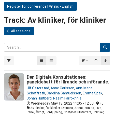
Register for conference | Vitalis - English
Track:
Av kliniker, för kliniker
All sessions
Den Digitala Konsultationen:
paneldebatt för lärande och införande.
Ulf Österstad
,
Anne Carlsson
,
Ann-Marie
Schaffrath
,
Carolina Samuelsson
,
Emma Spak
,
Johan Hultberg
,
Nasim Farrokhnia
Wednesday May 18, 2022
11:05 - 12:00
F5
Av kliniker, för kliniker, Svenska, Annat, eHälsa, Live,
Panel, Övrigt, Fördjupning, Chef/Beslutsfattare, Politiker,