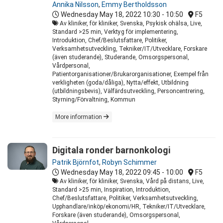
Annika Nilsson
,
Emmy Bertholdsson
Wednesday May 18, 2022
10:30 - 10:50
F5
Av kliniker, för kliniker, Svenska, Psykisk ohälsa, Live,
Standard >25 min, Verktyg för implementering,
Introduktion, Chef/Beslutsfattare, Politiker,
Verksamhetsutveckling, Tekniker/IT/Utvecklare, Forskare
(även studerande), Studerande, Omsorgspersonal,
Vårdpersonal,
Patientorganisationer/Brukarorganisationer, Exempel från
verkligheten (goda/dåliga), Nytta/effekt, Utbildning
(utbildningsbevis), Välfärdsutveckling, Personcentrering,
Styrning/Förvaltning, Kommun
More information
Digitala ronder barnonkologi
Patrik Björnfot
,
Robyn Schimmer
Wednesday May 18, 2022
09:45 - 10:00
F5
Av kliniker, för kliniker, Svenska, Vård på distans, Live,
Standard >25 min, Inspiration, Introduktion,
Chef/Beslutsfattare, Politiker, Verksamhetsutveckling,
Upphandlare/inköp/ekonomi/HR, Tekniker/IT/Utvecklare,
Forskare (även studerande), Omsorgspersonal,