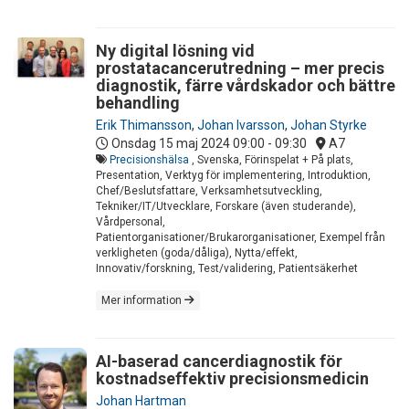
Ny digital lösning vid
prostatacancerutredning – mer precis
diagnostik, färre vårdskador och bättre
behandling
Erik Thimansson
,
Johan Ivarsson
,
Johan Styrke
Onsdag 15 maj 2024
09:00 - 09:30
A7
Precisionshälsa
, Svenska, Förinspelat + På plats,
Presentation, Verktyg för implementering, Introduktion,
Chef/Beslutsfattare, Verksamhetsutveckling,
Tekniker/IT/Utvecklare, Forskare (även studerande),
Vårdpersonal,
Patientorganisationer/Brukarorganisationer, Exempel från
verkligheten (goda/dåliga), Nytta/effekt,
Innovativ/forskning, Test/validering, Patientsäkerhet
Mer information
AI-baserad cancerdiagnostik för
kostnadseffektiv precisionsmedicin
Johan Hartman