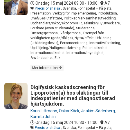
Onsdag 15 maj 2024
09:30 - 10:00
A7
Precisionshälsa
, Svenska, Förinspelat + På plats,
Presentation, Verktyg för implementering, Introduktion,
Chef/Beslutsfattare, Politiker, Verksamhetsutveckling,
Upphandlare/inköp/ekonomi/HR, Tekniker/IT/Utvecklare,
Forskare (även studerande), Studerande,
Omsorgspersonal, Vårdpersonal, Exempel från
verkligheten (goda/dåliga), Nytta/effekt, Utbildning
(utbildningsbevis), Personcentrering, Innovativ/forskning,
Uppföljning/Nulägesbeskrivning, Patientsäkerhet,
Informationssäkerhet, Information/myndighet,
Användbarhet, Etik
Mer information
Digifysisk kaskadscreening för
Lipoprotein(a) hos släktingar till
indexpatienter med diagnostiserad
hjärtsjukdom.
Karin Littmann
,
Oskar Käck
,
Joakim Söderberg
,
Kamilla Juhlin
Onsdag 15 maj 2024
10:30 - 11:00
A7
Precisionshälsa
, Svenska, Förinspelat + På plats,