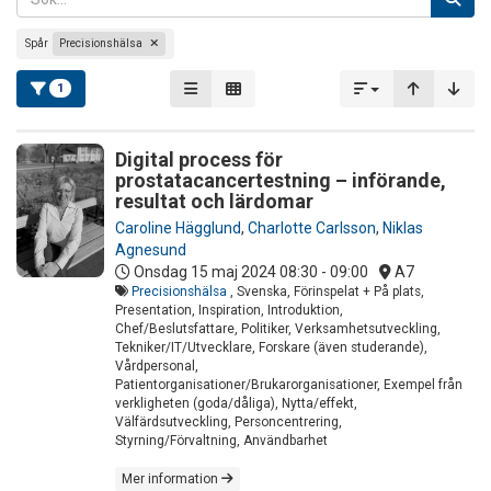
Spår
Precisionshälsa
1
Digital process för
prostatacancertestning – införande,
resultat och lärdomar
Caroline Hägglund
,
Charlotte Carlsson
,
Niklas
Agnesund
Onsdag 15 maj 2024
08:30 - 09:00
A7
Precisionshälsa
, Svenska, Förinspelat + På plats,
Presentation, Inspiration, Introduktion,
Chef/Beslutsfattare, Politiker, Verksamhetsutveckling,
Tekniker/IT/Utvecklare, Forskare (även studerande),
Vårdpersonal,
Patientorganisationer/Brukarorganisationer, Exempel från
verkligheten (goda/dåliga), Nytta/effekt,
Välfärdsutveckling, Personcentrering,
Styrning/Förvaltning, Användbarhet
Mer information