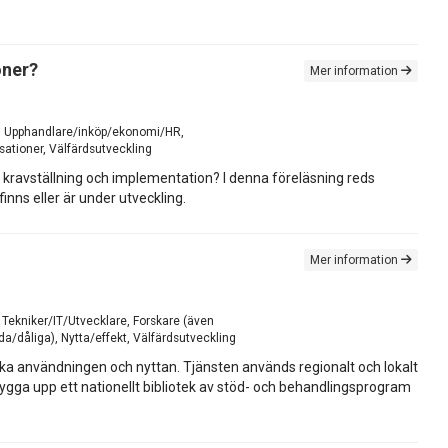
oner?
Mer information
ing, Upphandlare/inköp/ekonomi/HR,
ationer, Välfärdsutveckling
id kravställning och implementation? I denna föreläsning reds
nns eller är under utveckling.
Mer information
, Tekniker/IT/Utvecklare, Forskare (även
a/dåliga), Nytta/effekt, Välfärdsutveckling
öka användningen och nyttan. Tjänsten används regionalt och lokalt
ygga upp ett nationellt bibliotek av stöd- och behandlingsprogram