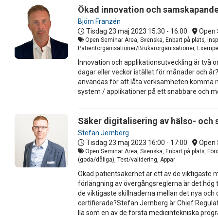
Ökad innovation och samskapande 
Björn Franzén
Tisdag 23 maj 2023
15:30 - 16:00
Open 
Open Seminar Area, Svenska, Enbart på plats, Insp
Patientorganisationer/Brukarorganisationer, Exempel
Innovation och applikationsutveckling är två o
dagar eller veckor istället för månader och
användas för att låta verksamheten komma nä
system / applikationer på ett snabbare och me
Säker digitalisering av hälso- och
Stefan Jernberg
Tisdag 23 maj 2023
16:00 - 17:00
Open 
Open Seminar Area, Svenska, Enbart på plats, För
(goda/dåliga), Test/validering, Appar
Ökad patientsäkerhet är ett av de viktigast
förlängning av övergångsreglerna är det hög ti
de viktigaste skillnaderna mellan det nya och
certifierade?Stefan Jernberg är Chief Regulat
IIa som en av de första medicintekniska prog