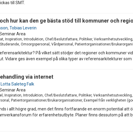
ckas till SMT.
en och hur kan den ge bästa stöd till kommuner och regi
sson
,
Tobias Leverin
Seminar Area
t, Inspiration, Introduktion, Chef/Beslutsfattare, Politiker, Verksamhetsutveckl
, Studerande, Omsorgspersonal, Vårdpersonal, Patientorganisationer/Brukarorganis
 referensarkitektur? På vilket sätt stödjer det regioner och kommuner v
t. Vidare ges även exempel på olika typer av referensarkitekturer som fi
ehandling via internet
,
Lotta Saleteg Falk
Seminar Area
, Inspiration, Introduktion, Chef/Beslutsfattare, Politiker, Verksamhetsutveckling
nal, Patientorganisationer/Brukarorganisationer, Exempel från verkligheten (god
s i allt högre grad, men det finns fortfarande en enorm potential att 
 samverkansforum för erfarenhetsutbyte. Planer finns dessutom på att b