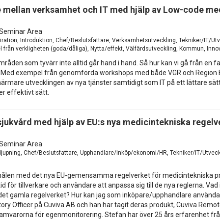
mellan verksamhet och IT med hjälp av Low-code med 
Seminar Area
iration, Introduktion, Chef/Beslutsfattare, Verksamhetsutveckling, Tekniker/IT/Utv
 från verkligheten (goda/dåliga), Nytta/effekt, Välfärdsutveckling, Kommun, Inno
mråden som tyvärr inte alltid går hand i hand. Så hur kan vi gå från en f
 år?Med exempel från genomförda workshops med både VGR och Region Bl
rmare utvecklingen av nya tjänster samtidigt som IT på ett lättare s
r effektivt sätt.
 sjukvård med hjälp av EU:s nya medicintekniska regelv
Seminar Area
djupning, Chef/Beslutsfattare, Upphandlare/inköp/ekonomi/HR, Tekniker/IT/Utveck
e målen med det nya EU-gemensamma regelverket för medicintekniska pro
d för tillverkare och användare att anpassa sig till de nya reglerna. Va
 det gamla regelverket? Hur kan jag som inköpare/upphandlare använda MDR
ory Officer på Cuviva AB och han har tagit deras produkt, Cuviva Remot
ramvarorna för egenmonitorering. Stefan har över 25 års erfarenhet fr