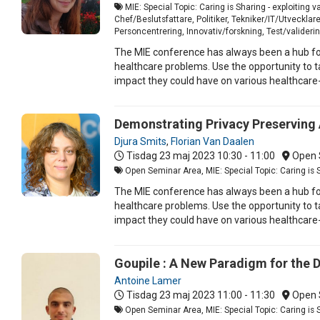
MIE: Special Topic: Caring is Sharing - exploiting 
Chef/Beslutsfattare, Politiker, Tekniker/IT/Utveckla
Personcentrering, Innovativ/forskning, Test/valideri
The MIE conference has always been a hub for
healthcare problems. Use the opportunity to ta
impact they could have on various healthcare
Demonstrating Privacy Preserving 
Djura Smits
,
Florian Van Daalen
Tisdag 23 maj 2023
10:30 - 11:00
Open 
Open Seminar Area, MIE: Special Topic: Caring is Sh
The MIE conference has always been a hub for
healthcare problems. Use the opportunity to ta
impact they could have on various healthcare
Goupile : A New Paradigm for the 
Antoine Lamer
Tisdag 23 maj 2023
11:00 - 11:30
Open 
Open Seminar Area, MIE: Special Topic: Caring is Sh