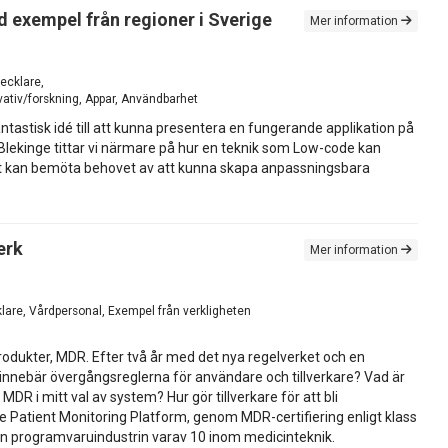
exempel från regioner i Sverige
Mer information
ecklare,
vativ/forskning, Appar, Användbarhet
antastisk idé till att kunna presentera en fungerande applikation på
ekinge tittar vi närmare på hur en teknik som Low-code kan
ätt kan bemöta behovet av att kunna skapa anpassningsbara
erk
Mer information
lare, Vårdpersonal, Exempel från verkligheten
dukter, MDR. Efter två år med det nya regelverket och en
d innebär övergångsreglerna för användare och tillverkare? Vad är
 i mitt val av system? Hur gör tillverkare för att bli
e Patient Monitoring Platform, genom MDR-certifiering enligt klass
ån programvaruindustrin varav 10 inom medicinteknik.