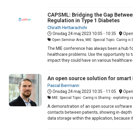
CAPSML: Bridging the Gap Between C
Regulation in Type 1 Diabetes
Chirath Hettiarachchi
Onsdag 24 maj 2023
10:05 - 10:35
Open
Open Seminar Area, MIE: Special Topic: Caring is Sh
The MIE conference has always been a hub for
healthcare problems. Use the opportunity to ta
impact they could have on various healthcare
An open source solution for smart 
Pascal Biermann
Onsdag 24 maj 2023
10:35 - 11:05
Open
MIE: Special Topic: Caring is Sharing - exploiting 
A demonstration of an open source software pr
contacts between patients, showing in-depth 
data storage within the application, because i