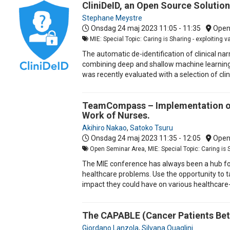
CliniDeID, an Open Source Solution 
Stephane Meystre
Onsdag 24 maj 2023
11:05 - 11:35
Open
MIE: Special Topic: Caring is Sharing - exploiting 
The automatic de-identification of clinical nar
combining deep and shallow machine learning wi
was recently evaluated with a selection of clin
TeamCompass – Implementation of 
Work of Nurses.
Akihiro Nakao
,
Satoko Tsuru
Onsdag 24 maj 2023
11:35 - 12:05
Open
Open Seminar Area, MIE: Special Topic: Caring is Sh
The MIE conference has always been a hub for
healthcare problems. Use the opportunity to ta
impact they could have on various healthcare
The CAPABLE (Cancer Patients Bett
Giordano Lanzola
,
Silvana Quaglini