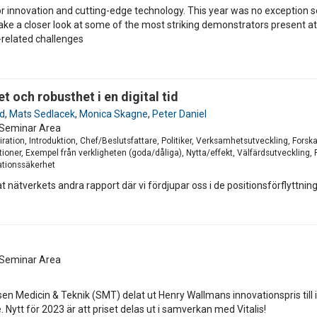
 innovation and cutting-edge technology. This year was no exception s
ke a closer look at some of the most striking demonstrators present at t
-related challenges
t och robusthet i en digital tid
nd
,
Mats Sedlacek
,
Monica Skagne
,
Peter Daniel
Seminar Area
iration, Introduktion, Chef/Beslutsfattare, Politiker, Verksamhetsutveckling, For
ioner, Exempel från verkligheten (goda/dåliga), Nytta/effekt, Välfärdsutveckling,
mationssäkerhet
 nätverkets andra rapport där vi fördjupar oss i de positionsförflyttnin
Seminar Area
en Medicin & Teknik (SMT) delat ut Henry Wallmans innovationspris till i
. Nytt för 2023 är att priset delas ut i samverkan med Vitalis!