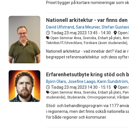
Priset bygger på kortare nomineringar som ski
Nationell arkitektur - var finns d
David Ulfstrand
,
Sara Meunier
,
Stefan Gustav
Tisdag 23 maj 2023
13:45 - 14:30
Open 
Open Seminar Area, Svenska, Enbart på plats, Anna
Tekniker/IT/Utvecklare, Forskare (även studerande)
Nationell arkitektur - vad innebär det? Vad är
begreppet referensarkitektur och dess syfte u
Erfarenhetsutbyte kring stöd och b
Björn Olars
,
Josefine Laago
,
Karin Sundström
Tisdag 23 maj 2023
14:30 - 15:15
Open 
Open Seminar Area, Svenska, Enbart på plats, Panel
studerande), Studerande, Omsorgspersonal, Vårdperso
Stöd- och behandlingsprogram via 1177 använd
i regionerna, men det finns också nationella
för både regioner och kommuner.