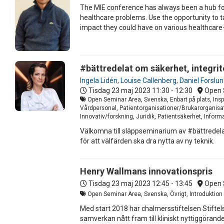
The MIE conference has always been a hub for
healthcare problems. Use the opportunity to ta
impact they could have on various healthcare
#bättredelat om säkerhet, integrite
Ingela Lidén
,
Louise Callenberg
,
Daniel Forslu
Tisdag 23 maj 2023
11:30 - 12:30
Open 
Open Seminar Area, Svenska, Enbart på plats, Insp
Vårdpersonal, Patientorganisationer/Brukarorganisat
Innovativ/forskning, Juridik, Patientsäkerhet, Infor
Välkomna till släppseminarium av #bättredelat
för att välfärden ska dra nytta av ny teknik.
Henry Wallmans innovationspris
Tisdag 23 maj 2023
12:45 - 13:45
Open 
Open Seminar Area, Svenska, Övrigt, Introduktion
Med start 2018 har chalmersstiftelsen Stiftels
samverkan nått fram till kliniskt nyttiggörande