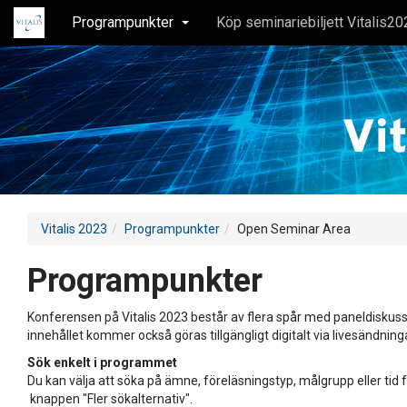
Programpunkter
Köp seminariebiljett Vitalis20
Vitalis 2023
Programpunkter
Open Seminar Area
Programpunkter
Konferensen på Vitalis 2023 består av flera spår med paneldiskuss
innehållet kommer också göras tillgängligt digitalt via livesändning
Sök enkelt i programmet
Du kan välja att söka på ämne, föreläsningstyp, målgrupp eller tid f
knappen "Fler sökalternativ".