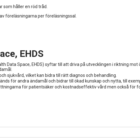
r som håller en röd tråd.
 av föreläsningarna per föreläsningssal.
pace, EHDS
Data Space, EHDS) syftar till att driva på utvecklingen i riktning mot ö
damål.
h sjukvård, vilket kan bidra till rätt diagnos och behandling.
ds för andra ändamål och bidrar till ökad kunskap och nytta, till exem
sättningarna för patientsäker och kostnadseffektiv vård men också för 