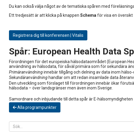
Du kan också välja något av de tematiska spåren med föreläsninga
Ett tredjesätt är att klicka på knappen
Schema
för visa en översikt
Registrera dig till konferensen | Vitalis
Spår:
European Health Data S
Förordningen för det europeiska hälsodataområdet (European Health 
användning av hälsodata, för såväl primära som för sekundära än
Primäranvändning
innebär tillgång och delning av data inom hälso‑oc
Sekundäranvändning
handlar om att redan insamlade data återanvän
Den utveckling som förslaget till förordningen innebär ökar förut
hälsodata – över landsgränser men även inom Sverige.
Samordnare och inbjudande till detta spår är E-hälsomyndigheten
Alla programpunkter