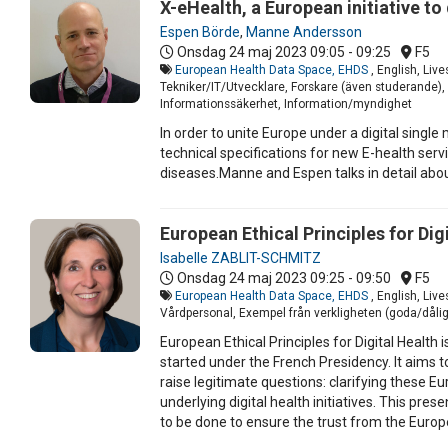
X-eHealth, a European initiative t
Espen Börde
,
Manne Andersson
Onsdag 24 maj 2023
09:05 - 09:25
F5
European Health Data Space, EHDS
, English, Liv
Tekniker/IT/Utvecklare, Forskare (även studerande),
Informationssäkerhet, Information/myndighet
In order to unite Europe under a digital singl
technical specifications for new E-health ser
diseases.Manne and Espen talks in detail abou
European Ethical Principles for Dig
Isabelle ZABLIT-SCHMITZ
Onsdag 24 maj 2023
09:25 - 09:50
F5
European Health Data Space, EHDS
, English, Li
Vårdpersonal, Exempel från verkligheten (goda/dålig
European Ethical Principles for Digital Health
started under the French Presidency. It aims t
raise legitimate questions: clarifying these E
underlying digital health initiatives. This pr
to be done to ensure the trust from the Europ