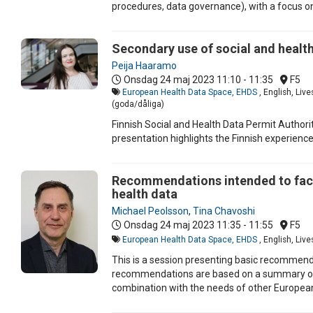
procedures, data governance), with a focus on
Secondary use of social and health 
Peija Haaramo
Onsdag 24 maj 2023
11:10 - 11:35
F5
European Health Data Space, EHDS
, English, Liv
(goda/dåliga)
Finnish Social and Health Data Permit Authorit
presentation highlights the Finnish experienc
Recommendations intended to facil
health data
Michael Peolsson
,
Tina Chavoshi
Onsdag 24 maj 2023
11:35 - 11:55
F5
European Health Data Space, EHDS
, English, Liv
This is a session presenting basic recommenda
recommendations are based on a summary on a 
combination with the needs of other European 