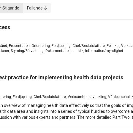
Stigande
Fallande
cess
vesänd, Presentation, Orientering, Fördjupning, Chef/Beslutsfattare, Politiker, Ve
ioner, Styrning/Förvaltning, Dokumentation, Juridik, Information/myndighet
st practice for implementing health data projects
entering, Fördjupning, Chef/Beslutsfattare, Verksamhetsutveckling, Vårdpersonal, N
n overview of managing health data effectively so that the goals of impr
lth data area and insights into a series of typical hurdles to overcome 
discussion with various experts and partners. The more detailed Part Two