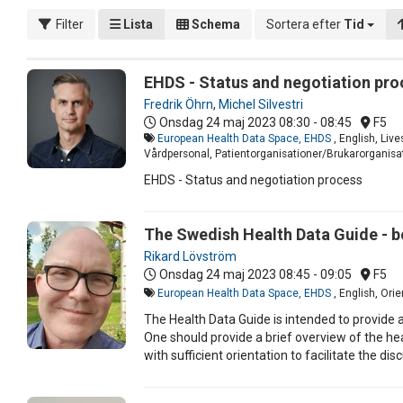
Filter
Lista
Schema
Sortera efter
Tid
EHDS - Status and negotiation pro
Fredrik Öhrn
,
Michel Silvestri
Onsdag 24 maj 2023
08:30 - 08:45
F5
European Health Data Space, EHDS
, English, Li
Vårdpersonal, Patientorganisationer/Brukarorganisat
EHDS - Status and negotiation process
The Swedish Health Data Guide - be
Rikard Lövström
Onsdag 24 maj 2023
08:45 - 09:05
F5
European Health Data Space, EHDS
, English, Ori
The Health Data Guide is intended to provide a
One should provide a brief overview of the hea
with sufficient orientation to facilitate the 