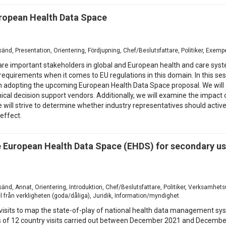
uropean Health Data Space
esänd, Presentation, Orientering, Fördjupning, Chef/Beslutsfattare, Politiker, Exemp
, are important stakeholders in global and European health and care syste
 requirements when it comes to EU regulations in this domain. In this s
n adopting the upcoming European Health Data Space proposal. We will e
nical decision support vendors. Additionally, we will examine the impact
e will strive to determine whether industry representatives should acti
 effect.
he European Health Data Space (EHDS) for secondary us
esänd, Annat, Orientering, Introduktion, Chef/Beslutsfattare, Politiker, Verksamhe
 från verkligheten (goda/dåliga), Juridik, Information/myndighet
visits to map the state-of-play of national health data management sy
gs of 12 country visits carried out between December 2021 and December