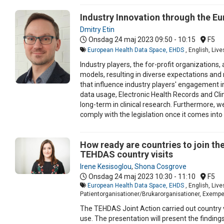
Industry Innovation through the E
Dmitry Etin
Onsdag 24 maj 2023
09:50 - 10:15
F5
European Health Data Space, EHDS
, English, Liv
Industry players, the for-profit organizations
models, resulting in diverse expectations and
that influence industry players' engagement i
data usage, Electronic Health Records and Cli
long-term in clinical research. Furthermore, w
comply with the legislation once it comes into
How ready are countries to join t
TEHDAS country visits
Irene Kesisoglou
,
Shona Cosgrove
Onsdag 24 maj 2023
10:30 - 11:10
F5
European Health Data Space, EHDS
, English, Liv
Patientorganisationer/Brukarorganisationer, Exempel
The TEHDAS Joint Action carried out country 
use. The presentation will present the findin