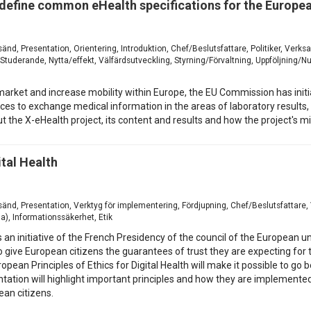
o define common eHealth specifications for the Europe
esänd, Presentation, Orientering, Introduktion, Chef/Beslutsfattare, Politiker, V
 Studerande, Nytta/effekt, Välfärdsutveckling, Styrning/Förvaltning, Uppföljning/
e market and increase mobility within Europe, the EU Commission has init
vices to exchange medical information in the areas of laboratory result
t the X-eHealth project, its content and results and how the project's 
ital Health
vesänd, Presentation, Verktyg för implementering, Fördjupning, Chef/Beslutsfatta
a), Informationssäkerhet, Etik
 is an initiative of the French Presidency of the council of the European
o give European citizens the guarantees of trust they are expecting for 
uropean Principles of Ethics for Digital Health will make it possible to 
esentation will highlight important principles and how they are implemen
ean citizens.