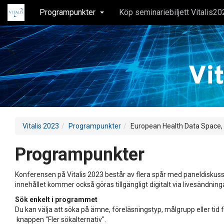
Programpunkter
Köp seminariebiljett Vitalis20
Vitalis 2023
Programpunkter
European Health Data Space
Programpunkter
Konferensen på Vitalis 2023 består av flera spår med paneldiskuss
innehållet kommer också göras tillgängligt digitalt via livesändning
Sök enkelt i programmet
Du kan välja att söka på ämne, föreläsningstyp, målgrupp eller tid f
knappen "Fler sökalternativ".