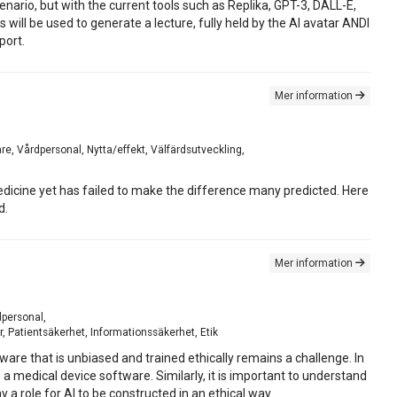
nario, but with the current tools such as Replika, GPT-3, DALL-E,
will be used to generate a lecture, fully held by the AI avatar ANDI
port.
Mer information
are, Vårdpersonal, Nytta/effekt, Välfärdsutveckling,
edicine yet has failed to make the difference many predicted. Here
d.
Mer information
dpersonal,
, Patientsäkerhet, Informationssäkerhet, Etik
ftware that is unbiased and trained ethically remains a challenge. In
 a medical device software. Similarly, it is important to understand
y a role for AI to be constructed in an ethical way.