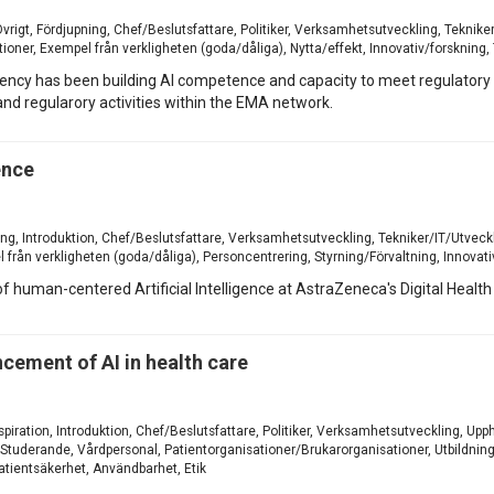
 Övrigt, Fördjupning, Chef/Beslutsfattare, Politiker, Verksamhetsutveckling, Teknik
oner, Exempel från verkligheten (goda/dåliga), Nytta/effekt, Innovativ/forskning,
ncy has been building AI competence and capacity to meet regulatory n
nd regularory activities within the EMA network.
ence
ering, Introduktion, Chef/Beslutsfattare, Verksamhetsutveckling, Tekniker/IT/Utvec
från verkligheten (goda/dåliga), Personcentrering, Styrning/Förvaltning, Innovati
w of human-centered Artificial Intelligence at AstraZeneca's Digital Hea
cement of AI in health care
 Inspiration, Introduktion, Chef/Beslutsfattare, Politiker, Verksamhetsutveckling, 
Studerande, Vårdpersonal, Patientorganisationer/Brukarorganisationer, Utbildning 
 Patientsäkerhet, Användbarhet, Etik