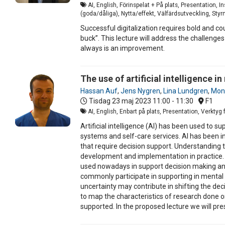
AI, English, Förinspelat + På plats, Presentation, 
(goda/dåliga), Nytta/effekt, Välfärdsutveckling, Sty
Successful digitalization requires bold and c
buck”. This lecture will address the challenges
always is an improvement.
The use of artificial intelligence 
Hassan Auf
,
Jens Nygren
,
Lina Lundgren
,
Moni
Tisdag 23 maj 2023
11:00 - 11:30
F1
AI, English, Enbart på plats, Presentation, Verktyg
Artificial intelligence (AI) has been used to 
systems and self-care services. AI has been i
that require decision support. Understanding t
development and implementation in practice. 
used nowadays in support decision making and 
commonly participate in supporting in mental 
uncertainty may contribute in shifting the d
to map the characteristics of research done o
supported. In the proposed lecture we will pre