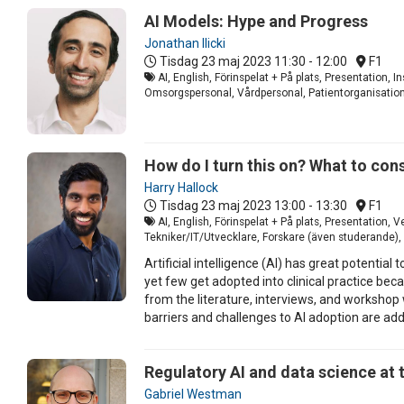
AI Models: Hype and Progress
Jonathan Ilicki
Tisdag 23 maj 2023
11:30 - 12:00
F1
AI, English, Förinspelat + På plats, Presentation, 
Omsorgspersonal, Vårdpersonal, Patientorganisationer
How do I turn this on? What to con
Harry Hallock
Tisdag 23 maj 2023
13:00 - 13:30
F1
AI, English, Förinspelat + På plats, Presentation
Tekniker/IT/Utvecklare, Forskare (även studerande), 
Artificial intelligence (AI) has great potentia
yet few get adopted into clinical practice be
from the literature, interviews, and workshop 
barriers and challenges to AI adoption are add
Regulatory AI and data science at
Gabriel Westman