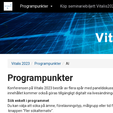
Programpunkter
Köp seminariebiljett Vitalis20
Vitalis 2023
Programpunkter
AI
Programpunkter
Konferensen på Vitalis 2023 består av flera spår med paneldiskuss
innehållet kommer också göras tillgängligt digitalt via livesändning
Sök enkelt i programmet
Du kan välja att söka på ämne, föreläsningstyp, målgrupp eller tid f
knappen "Fler sökalternativ".