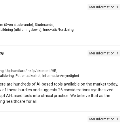
Mer information
skare (även studerande), Studerande,
ildning (utbildningsbevis), Innovativ/forskning
ce
Mer information
kling, Upphandlare/inköp/ekonomi/HR,
validering, Patientsäkerhet, Information/myndighet
 There are hundreds of AI-based tools available on the market today,
iew of these hurdles and suggests 26 considerations synthesized
 AI-based tools into clinical practice. We believe that as the
ng healthcare for all.
Mer information