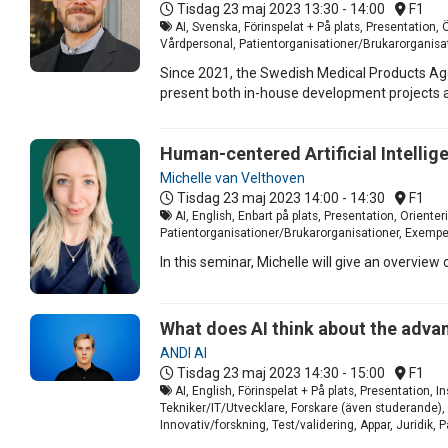
Tisdag 23 maj 2023
13:30 - 14:00
F1
AI, Svenska, Förinspelat + På plats, Presentation,
Vårdpersonal, Patientorganisationer/Brukarorganisati
Since 2021, the Swedish Medical Products Age
present both in-house development projects a
Human-centered Artificial Intellig
Michelle van Velthoven
Tisdag 23 maj 2023
14:00 - 14:30
F1
AI, English, Enbart på plats, Presentation, Orient
Patientorganisationer/Brukarorganisationer, Exempel 
In this seminar, Michelle will give an overvie
What does AI think about the advan
ANDI AI
Tisdag 23 maj 2023
14:30 - 15:00
F1
AI, English, Förinspelat + På plats, Presentation,
Tekniker/IT/Utvecklare, Forskare (även studerande), 
Innovativ/forskning, Test/validering, Appar, Juridik,