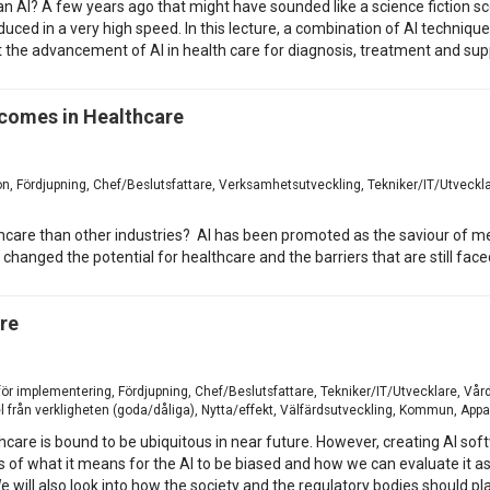
n AI? A few years ago that might have sounded like a science fiction sce
ced in a very high speed. In this lecture, a combination of AI techniques 
 the advancement of AI in health care for diagnosis, treatment and sup
tcomes in Healthcare
tion, Fördjupning, Chef/Beslutsfattare, Verksamhetsutveckling, Tekniker/IT/Utveckl
thcare than other industries? AI has been promoted as the saviour of m
 changed the potential for healthcare and the barriers that are still face
are
g för implementering, Fördjupning, Chef/Beslutsfattare, Tekniker/IT/Utvecklare, Vår
 från verkligheten (goda/dåliga), Nytta/effekt, Välfärdsutveckling, Kommun, Appar
althcare is bound to be ubiquitous in near future. However, creating AI so
ts of what it means for the AI to be biased and how we can evaluate it as
 will also look into how the society and the regulatory bodies should pla