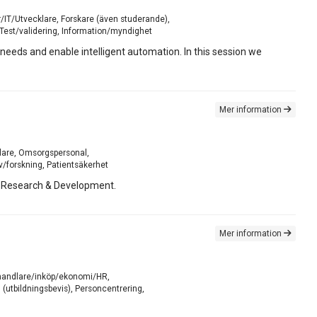
er/IT/Utvecklare, Forskare (även studerande),
 Test/validering, Information/myndighet
eeds and enable intelligent automation. In this session we
Mer information
klare, Omsorgspersonal,
v/forskning, Patientsäkerhet
lth Research & Development.
Mer information
Upphandlare/inköp/ekonomi/HR,
(utbildningsbevis), Personcentrering,