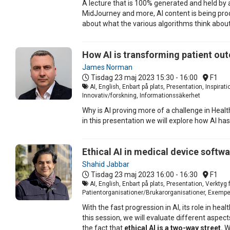
A lecture that is 100% generated and held by a
MidJourney and more, AI content is being produ
about what the various algorithms think about
How AI is transforming patient ou
James Norman
Tisdag 23 maj 2023
15:30 - 16:00
F1
AI, English, Enbart på plats, Presentation, Inspira
Innovativ/forskning, Informationssäkerhet
Why is AI proving more of a challenge in Heal
in this presentation we will explore how AI has
Ethical AI in medical device softw
Shahid Jabbar
Tisdag 23 maj 2023
16:00 - 16:30
F1
AI, English, Enbart på plats, Presentation, Verkty
Patientorganisationer/Brukarorganisationer, Exempel
With the fast progression in AI, its role in he
this session, we will evaluate different aspec
the fact that
ethical AI is a two-way street.
We