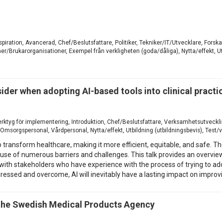
Inspiration, Avancerad, Chef/Beslutsfattare, Politiker, Tekniker/IT/Utvecklare, For
/Brukarorganisationer, Exempel från verkligheten (goda/dåliga), Nytta/effekt, Utb
sider when adopting AI-based tools into clinical practi
, Verktyg för implementering, Introduktion, Chef/Beslutsfattare, Verksamhetsutvec
Omsorgspersonal, Vårdpersonal, Nytta/effekt, Utbildning (utbildningsbevis), Test/
l to transform healthcare, making it more efficient, equitable, and safe.
cause of numerous barriers and challenges. This talk provides an overv
with stakeholders who have experience with the process of trying to adopt
ressed and overcome, AI will inevitably have a lasting impact on improvi
 the Swedish Medical Products Agency