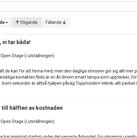
ade
Stigande
Fallande
 vi tar båda!
s Open Stage (i utställningen)
lt de kan för att hinna med, men den dagliga stressen gör sig allt mer på
 mänskliga kontakten.Nobi är en AI-driven smart lampa som upptäcker, fö
a. Inom sekunder är alltså hjälpen påväg.Toppmodern teknik, allt packat i
 till hälften av kostnaden
s Open Stage (i utställningen)
ge har minskat stadigt under det senaste årtiondet. En utmaning i samb