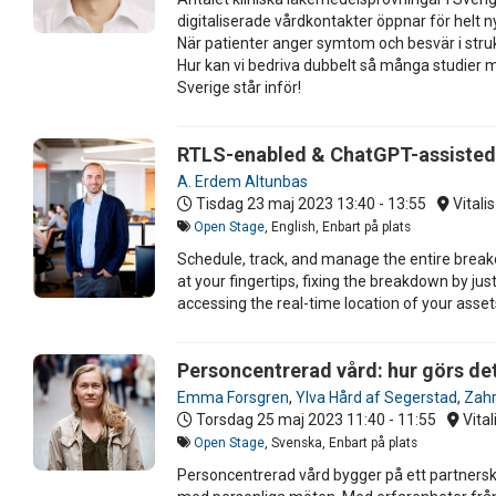
digitaliserade vårdkontakter öppnar för helt n
När patienter anger symtom och besvär i strukt
Hur kan vi bedriva dubbelt så många studier 
Sverige står inför!
RTLS-enabled & ChatGPT-assiste
A. Erdem Altunbas
Tisdag 23 maj 2023
13:40 - 13:55
Vitali
Open Stage
, English, Enbart på plats
Schedule, track, and manage the entire breakd
at your fingertips, fixing the breakdown by just
accessing the real-time location of your asset
Personcentrerad vård: hur görs det
Emma Forsgren
,
Ylva Hård af Segerstad
,
Zahr
Torsdag 25 maj 2023
11:40 - 11:55
Vital
Open Stage
, Svenska, Enbart på plats
Personcentrerad vård bygger på ett partnersk