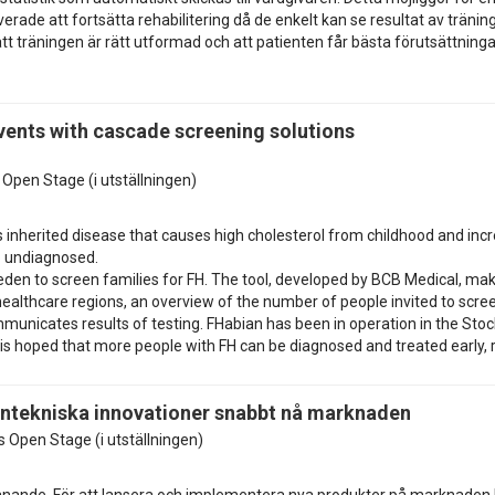
verade att fortsätta rehabilitering då de enkelt kan se resultat av trän
a att träningen är rätt utformad och att patienten får bästa förutsättninga
vents with cascade screening solutions
s Open Stage (i utställningen)
s inherited disease that causes high cholesterol from childhood and incr
o undiagnosed.
eden to screen families for FH. The tool, developed by BCB Medical, makes
healthcare regions, an overview of the number of people invited to scree
municates results of testing. FHabian has been in operation in the Sto
it is hoped that more people with FH can be diagnosed and treated early, r
intekniska innovationer snabbt nå marknaden
is Open Stage (i utställningen)
nande. För att lansera och implementera nya produkter på marknaden kr