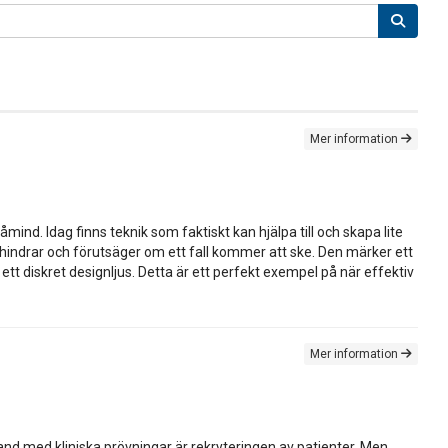
Mer information
mind. Idag finns teknik som faktiskt kan hjälpa till och skapa lite
rhindrar och förutsäger om ett fall kommer att ske. Den märker ett
 ett diskret designljus. Detta är ett perfekt exempel på när effektiv
Mer information
and med kliniska prövningar är rekryteringen av patienter. Men