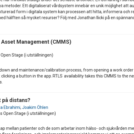
ya metoder. Ett digitaliserat vårdsystem innebär en unik möjlighet att a
urerad form i digitala system kan processen att hitta, informera och re
med hälften så mycket resurser? Följ med Jonathan Ilicki på en spänna
d Asset Management (CMMS)
s Open Stage (i utställningen)
own and maintenance/calibration process, from opening a work order req
 clicking a button in the app. RTLS availability takes this CMMS to the nex
s.
 på distans?
a Ebrahimi
,
Joakim Öhlen
is Open Stage (i utställningen)
ap mellan patienter och de som arbetar inom hälso- och sjukvården me