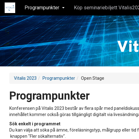
Programpunkter
Köp seminariebiljett Vitalis20
Vitalis 2023
Programpunkter
Open Stage
Programpunkter
Konferensen på Vitalis 2023 består av flera spår med paneldiskuss
innehållet kommer också göras tillgängligt digitalt via livesändning
Sök enkelt i programmet
Du kan välja att söka på ämne, föreläsningstyp, målgrupp eller tid f
knappen "Fler sökalternativ".