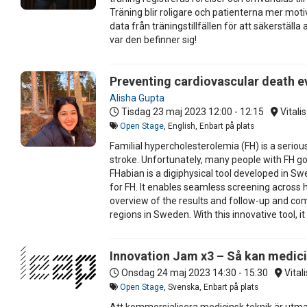
Träning blir roligare och patienterna mer moti
data från träningstillfällen för att säkerställ
var den befinner sig!
Preventing cardiovascular death e
Alisha Gupta
Tisdag 23 maj 2023
12:00 - 12:15
Vitali
Open Stage
, English, Enbart på plats
Familial hypercholesterolemia (FH) is a seriou
stroke. Unfortunately, many people with FH g
FHabian is a digiphysical tool developed in Sw
for FH. It enables seamless screening across 
overview of the results and follow-up and com
regions in Sweden. With this innovative tool, 
Innovation Jam x3 – Så kan medic
Onsdag 24 maj 2023
14:30 - 15:30
Vital
Open Stage
, Svenska, Enbart på plats
Att kommersialisera medicinsk teknik är utma