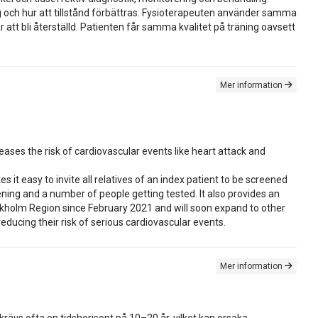
ing och hur att tillstånd förbättras. Fysioterapeuten använder samma
r att bli återställd. Patienten får samma kvalitet på träning oavsett
Mer information
eases the risk of cardiovascular events like heart attack and
 it easy to invite all relatives of an index patient to be screened
ning and a number of people getting tested. It also provides an
ckholm Region since February 2021 and will soon expand to other
educing their risk of serious cardiovascular events.
Mer information
ävs ofta en tidshorisont på 10–20 år, vilket kan orsaka