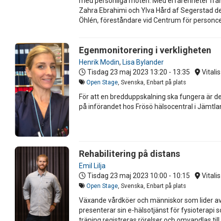
med personliga möten. Med erfarenheter från f
Zahra Ebrahimi och Ylva Hård af Segerstad d
Öhlén, föreståndare vid Centrum för personce
Egenmonitorering i verkligheten
Henrik Modin
,
Lisa Bylander
Tisdag 23 maj 2023
13:20 - 13:35
Vitali
Open Stage
, Svenska, Enbart på plats
För att en bredduppskalning ska fungera är de
på införandet hos Frösö hälsocentral i Jämtlan
Rehabilitering på distans
Emil Lilja
Tisdag 23 maj 2023
10:00 - 10:15
Vitali
Open Stage
, Svenska, Enbart på plats
Växande vårdköer och människor som lider av l
presenterar sin e-hälsotjänst för fysioterapi
träning registreras rörelser och omvandlas till