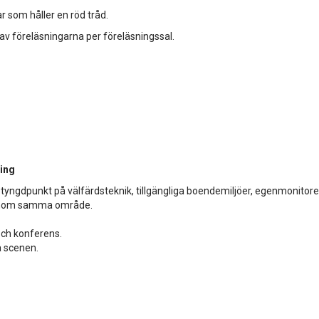
r som håller en röd tråd.
 av föreläsningarna per föreläsningssal.
ing
tyngdpunkt på välfärdsteknik, tillgängliga boendemiljöer, egenmonitor
 inom samma område.
 och konferens.
å scenen.