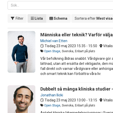
Filter
Lista
Schema
Sortera efter
Mest vis
Människa eller teknik? Varför välja,
Michiel van Etten
Tisdag 23 maj 2023
15:35 - 15:50
Vitali
Open Stage
, Svenska, Enbart på plats
Vår befolkning åldras snabbt. Vårdgivare gör al
lättnad, utan att ersätta det viktigaste, den
fall direkt och varnar vårdgivare eller anhörig
och smart teknik kan förbättra våra liv.
Dubbelt så många kliniska studier -
Jonathan Ilicki
Tisdag 23 maj 2023
13:00 - 13:15
Vitali
Open Stage
, Svenska, Enbart på plats
Antalet kliniska läkemedelsprövningar i Sveri