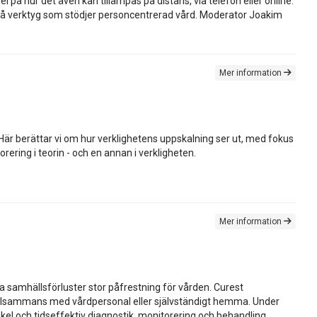
å hur det även kan tillämpas på distans, via telefon eller online.
på verktyg som stödjer personcentrerad vård. Moderator Joakim
Mer information
Här berättar vi om hur verklighetens uppskalning ser ut, med fokus
ering i teorin - och en annan i verkligheten.
Mer information
 samhällsförluster stor påfrestning för vården. Curest
k tillsammans med vårdpersonal eller självständigt hemma. Under
enkel och tidseffektiv diagnostik, monitorering och behandling.