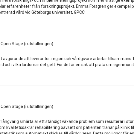
lera forsknings- och implementeringsprojekt kommer vi att ge exempel p
elar erfarenheter från forskningsprojekt. Emma Forsgren ger exempel 
ntrerad vård vid Göteborgs universitet, GPCC.
s Open Stage (i utställningen)
t avgörande att leverantör, region och vårdgivare arbetar tillsammans. 
d och vilka lärdomar det gett. För det är en sak att prata om egenmonitor
s Open Stage (i utställningen)
ångvarig smärta är ett ständigt växande problem som resulterar i stora
 som kvalitetssäkrar rehabilitering oavsett om patienten tränar på klini
 statistik som automatiskt skickas till vårdgivaren. Detta möjliggör för 