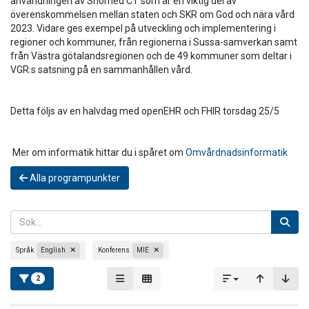
användningen av Snomed CT som är en viktig del av
överenskommelsen mellan staten och SKR om God och nära vård
2023. Vidare ges exempel på utveckling och implementering i
regioner och kommuner, från regionerna i Sussa-samverkan samt
från Västra götalandsregionen och de 49 kommuner som deltar i
VGR:s satsning på en sammanhållen vård.
Detta följs av en halvdag med openEHR och FHIR torsdag 25/5
Mer om informatik hittar du i spåret om
Omvårdnadsinformatik
Alla programpunkter
Språk
English
Konferens
MIE
2