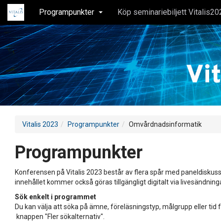
Programpunkter
Köp seminariebiljett Vitalis20
Vitalis 2023
Programpunkter
Omvårdnadsinformatik
Programpunkter
Konferensen på Vitalis 2023 består av flera spår med paneldiskuss
innehållet kommer också göras tillgängligt digitalt via livesändning
Sök enkelt i programmet
Du kan välja att söka på ämne, föreläsningstyp, målgrupp eller tid f
knappen "Fler sökalternativ".