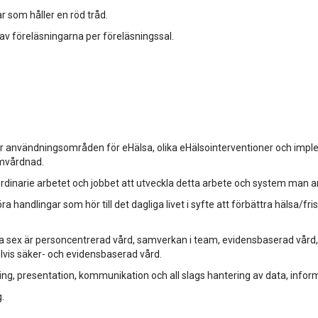
r som håller en röd tråd.
 av föreläsningarna per föreläsningssal.
användningsområden för eHälsa, olika eHälsointerventioner och implem
omvårdnad.
 ordinarie arbetet och jobbet att utveckla detta arbete och system man ar
a handlingar som hör till det dagliga livet i syfte att förbättra hälsa/
sex är personcentrerad vård, samverkan i team, evidensbaserad vård, f
vis säker- och evidensbaserad vård.
, presentation, kommunikation och all slags hantering av data, infor
.