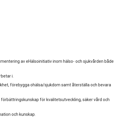
entering av eHälsoinitiativ inom hälso- och sjukvården både
betar i.
friskhet, förebygga ohälsa/sjukdom samt återställa och bevara
örbättringskunskap för kvalitetsutveckling, säker vård och
mation och kunskap.