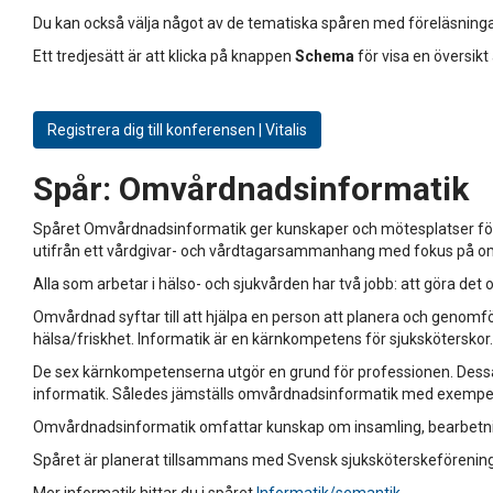
Du kan också välja något av de tematiska spåren med föreläsninga
Ett tredjesätt är att klicka på knappen
Schema
för visa en översikt
Registrera dig till konferensen | Vitalis
Spår:
Omvårdnadsinformatik
Spåret Omvårdnadsinformatik ger kunskaper och mötesplatser för 
utifrån ett vårdgivar- och vårdtagarsammanhang med fokus på 
Alla som arbetar i hälso- och sjukvården har två jobb: att göra det
Omvårdnad syftar till att hjälpa en person att planera och genomför
hälsa/friskhet. Informatik är en kärnkompetens för sjuksköterskor.
De sex kärnkompetenserna utgör en grund för professionen. Dessa 
informatik. Således jämställs omvårdnadsinformatik med exempel
Omvårdnadsinformatik omfattar kunskap om insamling, bearbetning
Spåret är planerat tillsammans med Svensk sjuksköterskeförening
Mer informatik hittar du i spåret
Informatik/semantik