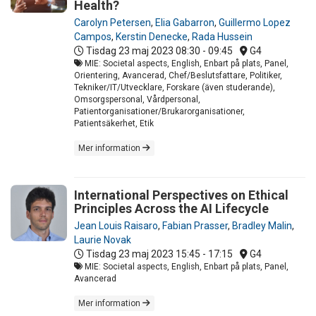
Health?
Carolyn Petersen
,
Elia Gabarron
,
Guillermo Lopez
Campos
,
Kerstin Denecke
,
Rada Hussein
Tisdag 23 maj 2023
08:30 - 09:45
G4
MIE: Societal aspects, English, Enbart på plats, Panel,
Orientering, Avancerad, Chef/Beslutsfattare, Politiker,
Tekniker/IT/Utvecklare, Forskare (även studerande),
Omsorgspersonal, Vårdpersonal,
Patientorganisationer/Brukarorganisationer,
Patientsäkerhet, Etik
Mer information
International Perspectives on Ethical
Principles Across the AI Lifecycle
Jean Louis Raisaro
,
Fabian Prasser
,
Bradley Malin
,
Laurie Novak
Tisdag 23 maj 2023
15:45 - 17:15
G4
MIE: Societal aspects, English, Enbart på plats, Panel,
Avancerad
Mer information