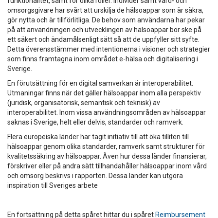
funktionalitet, samt för olika roller. Individer samt vård- och
omsorgsgivare har svårt att urskilja de hälsoappar som är säkra,
gör nytta och är tillförlitliga. De behov som användarna har pekar
på att användningen och utvecklingen av hälsoappar bör ske på
ett säkert och ändamålsenligt sätt så att de uppfyller sitt syfte.
Detta överensstämmer med intentionerna i visioner och strategier
som finns framtagna inom området e-hälsa och digitalisering i
Sverige.
En förutsättning för en digital samverkan är interoperabilitet.
Utmaningar finns när det gäller hälsoappar inom alla perspektiv
(juridisk, organisatorisk, semantisk och teknisk) av
interoperabilitet. Inom vissa användningsområden av hälsoappar
saknas i Sverige, helt eller delvis, standarder och ramverk.
Flera europeiska länder har tagit initiativ till att öka tilliten till
hälsoappar genom olika standarder, ramverk samt strukturer för
kvalitetssäkring av hälsoappar. Även hur dessa länder finansierar,
förskriver eller på andra sätt tillhandahåller hälsoappar inom vård
och omsorg beskrivs i rapporten. Dessa länder kan utgöra
inspiration till Sveriges arbete
En fortsättning på detta spåret hittar du i spåret
Reimbursement