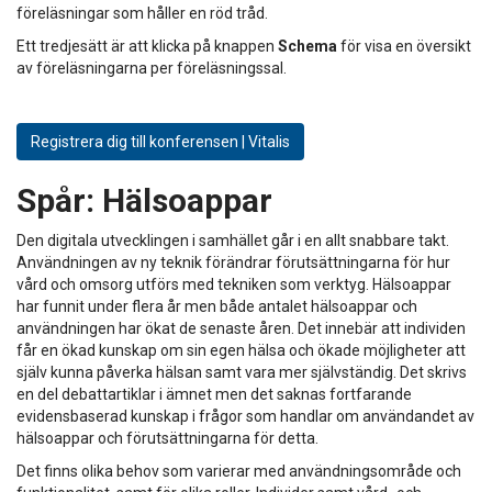
föreläsningar som håller en röd tråd.
Ett tredjesätt är att klicka på knappen
Schema
för visa en översikt
av föreläsningarna per föreläsningssal.
Registrera dig till konferensen | Vitalis
Spår:
Hälsoappar
Den digitala utvecklingen i samhället går i en allt snabbare takt.
Användningen av ny teknik förändrar förutsättningarna för hur
vård och omsorg utförs med tekniken som verktyg. Hälsoappar
har funnit under flera år men både antalet hälsoappar och
användningen har ökat de senaste åren. Det innebär att individen
får en ökad kunskap om sin egen hälsa och ökade möjligheter att
själv kunna påverka hälsan samt vara mer självständig. Det skrivs
en del debattartiklar i ämnet men det saknas fortfarande
evidensbaserad kunskap i frågor som handlar om användandet av
hälsoappar och förutsättningarna för detta.
Det finns olika behov som varierar med användningsområde och