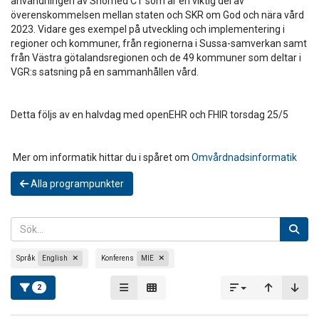
användningen av Snomed CT som är en viktig del av
överenskommelsen mellan staten och SKR om God och nära vård
2023. Vidare ges exempel på utveckling och implementering i
regioner och kommuner, från regionerna i Sussa-samverkan samt
från Västra götalandsregionen och de 49 kommuner som deltar i
VGR:s satsning på en sammanhållen vård.
Detta följs av en halvdag med openEHR och FHIR torsdag 25/5
Mer om informatik hittar du i spåret om
Omvårdnadsinformatik
Alla programpunkter
Språk
English
Konferens
MIE
2