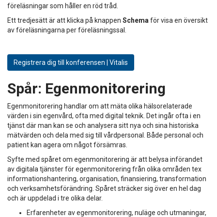
föreläsningar som håller en röd tråd.
Ett tredjesätt är att klicka på knappen
Schema
för visa en översikt
av föreläsningarna per föreläsningssal.
Registrera dig till konferensen | Vitalis
Spår:
Egenmonitorering
Egenmonitorering handlar om att mäta olika hälsorelaterade
värden i sin egenvård, ofta med digital teknik. Det ingår ofta i en
tjänst där man kan se och analysera sitt nya och sina historiska
mätvärden och dela med sig till vårdpersonal. Både personal och
patient kan agera om något försämras.
Syfte med spåret om egenmonitorering är att belysa införandet
av digitala tjänster för egenmonitorering från olika områden tex
informationshantering, organisation, finansiering, transformation
och verksamhetsförändring. Spåret sträcker sig över en hel dag
och är uppdelad i tre olika delar.
Erfarenheter av egenmonitorering, nuläge och utmaningar,