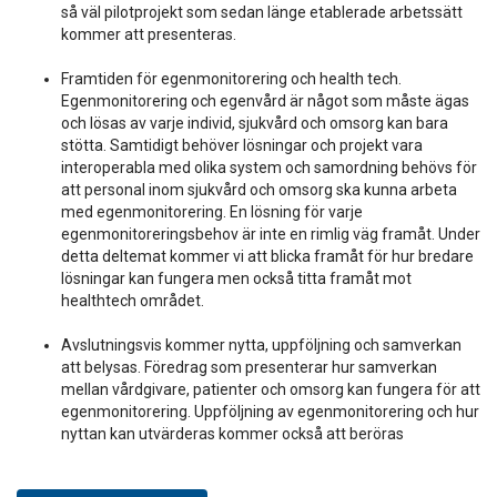
så väl pilotprojekt som sedan länge etablerade arbetssätt
kommer att presenteras.
Framtiden för egenmonitorering och health tech.
Egenmonitorering och egenvård är något som måste ägas
och lösas av varje individ, sjukvård och omsorg kan bara
stötta. Samtidigt behöver lösningar och projekt vara
interoperabla med olika system och samordning behövs för
att personal inom sjukvård och omsorg ska kunna arbeta
med egenmonitorering. En lösning för varje
egenmonitoreringsbehov är inte en rimlig väg framåt. Under
detta deltemat kommer vi att blicka framåt för hur bredare
lösningar kan fungera men också titta framåt mot
healthtech området.
Avslutningsvis kommer nytta, uppföljning och samverkan
att belysas. Föredrag som presenterar hur samverkan
mellan vårdgivare, patienter och omsorg kan fungera för att
egenmonitorering. Uppföljning av egenmonitorering och hur
nyttan kan utvärderas kommer också att beröras