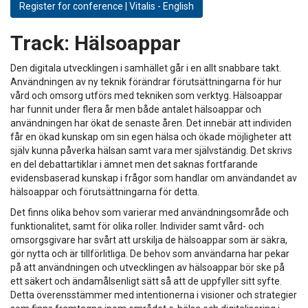
Register for conference | Vitalis - English
Track:
Hälsoappar
Den digitala utvecklingen i samhället går i en allt snabbare takt.
Användningen av ny teknik förändrar förutsättningarna för hur
vård och omsorg utförs med tekniken som verktyg. Hälsoappar
har funnit under flera år men både antalet hälsoappar och
användningen har ökat de senaste åren. Det innebär att individen
får en ökad kunskap om sin egen hälsa och ökade möjligheter att
själv kunna påverka hälsan samt vara mer självständig. Det skrivs
en del debattartiklar i ämnet men det saknas fortfarande
evidensbaserad kunskap i frågor som handlar om användandet av
hälsoappar och förutsättningarna för detta.
Det finns olika behov som varierar med användningsområde och
funktionalitet, samt för olika roller. Individer samt vård- och
omsorgsgivare har svårt att urskilja de hälsoappar som är säkra,
gör nytta och är tillförlitliga. De behov som användarna har pekar
på att användningen och utvecklingen av hälsoappar bör ske på
ett säkert och ändamålsenligt sätt så att de uppfyller sitt syfte.
Detta överensstämmer med intentionerna i visioner och strategier