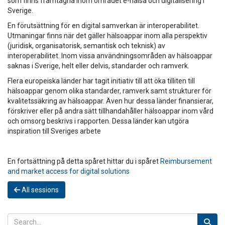
som finns framtagna inom området e-hälsa och digitalisering i
Sverige.
En förutsättning för en digital samverkan är interoperabilitet.
Utmaningar finns när det gäller hälsoappar inom alla perspektiv
(juridisk, organisatorisk, semantisk och teknisk) av
interoperabilitet. Inom vissa användningsområden av hälsoappar
saknas i Sverige, helt eller delvis, standarder och ramverk.
Flera europeiska länder har tagit initiativ till att öka tilliten till
hälsoappar genom olika standarder, ramverk samt strukturer för
kvalitetssäkring av hälsoappar. Även hur dessa länder finansierar,
förskriver eller på andra sätt tillhandahåller hälsoappar inom vård
och omsorg beskrivs i rapporten. Dessa länder kan utgöra
inspiration till Sveriges arbete
En fortsättning på detta spåret hittar du i spåret
Reimbursement
and market access for digital solutions
All sessions