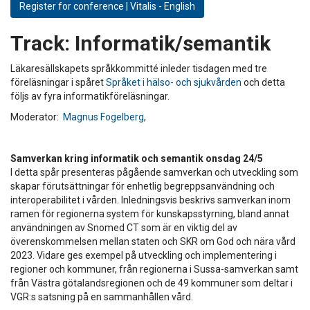
Register for conference | Vitalis - English
Track:
Informatik/semantik
Läkaresällskapets språkkommitté inleder tisdagen med tre
föreläsningar i spåret
Språket i hälso- och sjukvården
och detta
följs av fyra informatikföreläsningar.
Moderator:
Magnus Fogelberg
,
Samverkan kring informatik och semantik onsdag 24/5
I detta spår presenteras pågående samverkan och utveckling som
skapar förutsättningar för enhetlig begreppsanvändning och
interoperabilitet i vården. Inledningsvis beskrivs samverkan inom
ramen för regionerna system för kunskapsstyrning, bland annat
användningen av Snomed CT som är en viktig del av
överenskommelsen mellan staten och SKR om God och nära vård
2023. Vidare ges exempel på utveckling och implementering i
regioner och kommuner, från regionerna i Sussa-samverkan samt
från Västra götalandsregionen och de 49 kommuner som deltar i
VGR:s satsning på en sammanhållen vård.