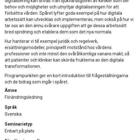
digitalisering kan drivas från sjukvårdsgolvet av kliniker som ser
behov och möjligheter och utnyttjar digitaliseringen för att
förbättra vården. Spåret lyfter goda exempel på hur digitala
arbetssätt kan utvecklas och implementeras, men också på hur vi
tar oss an den ännu svårare uppgiften att ge dessa arbetssätt
bred spridning och etablera dem som det nya normala.
Hur hanterar vi till exempel juridik och regelverk,
ersättningsmodeller, principiellt motstånd hos vårdens
professioner och inte minst den svåråtkomliga vanans makt, så
att patienter och kliniker kan skörda frukterna av den digitala
transformationen.
Programpunkten ger en kort introduktion till frågeställningarna
och de bidrag som ingår i spåret.
Ämne
Förändringsledning
Språk
Svenska
Seminarietyp
Enbart på plats