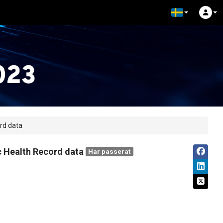
ord data
ic Health Record data
Har passerat