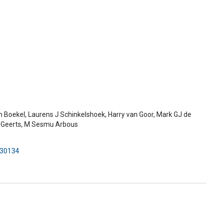
an Boekel, Laurens J Schinkelshoek, Harry van Goor, Mark GJ de
F Geerts, M Sesmu Arbous
230134