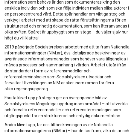
information som behövs är den som dokumenteras kring den
enskilda individen och som ska följa individen mellan olika aktörer i
en personcentrerad vård. Detta spår handlar om viktiga steg och
verktyg i arbetet med att skapa de rätta förutsättningarna för en
strukturerad och enhetlig dokumentation, som kan återanvändas i
olika syften. Spåret är uppbyggt som en stege – du väljer själv hur
högt du vill klättra!
2019 påbörjade Socialstyrelsen arbetet med att ta fram Nationella
informationsmängder (NIM:ar), dvs. detaljerade beskrivningar av
avgränsade informations­mängder som behöver vara tillgängliga i
många processer och sammanhang i vården. Arbetet utgår ifrån
de standarder i form av referensmodeller och
referensterminologier som Socialstyrelsen utvecklar och
förvaltar. Utvecklingen av NIM:ar sker inom ramen för flera
olika regeringsuppdrag.
Första klivet upp på stegen ger en övergripande bild av
Socialstyrelsens långsiktiga uppdrag inom området – att utveckla
och förvalta referensmodeller och referensterminologier som
utgångspunkt för en strukturerad och entydig dokumentation.
Andra klivet upp, tar oss till beskrivningen av de Nationella
informationsmängderna (NIM:ar) – hur de tas fram, vilka de är och