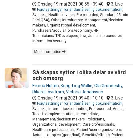
Onsdag 19 maj 2021
08:55 - 09:40
3. Live
Förutsättningar för ändamålsenlig dokumentation!
,
Svenska, Health services, Pre-recorded, Standard 25 min
(incl Q&A), Other, Introductory, Management/decision
makers, Organizational development,
Purchasers/acquisitions/eco nomy/HR,
Technicians/IT/Developers, Law, Judicial procedures,
Information security
Mer information
Så skapas nyttor i olika delar av vård
och omsorg
Emma Hultén
,
Keng-Ling Wallin
,
Ola Grönnesby
,
Rikard Lövström
,
Victoria Johansson
Onsdag 19 maj 2021
09:40 - 10:10
3. Live
Förutsättningar för ändamålsenlig dokumentation!
,
Svenska, Informatics/semantics, Pre-recorded, Annat,
Tools for implementation, Intermediate,
Management/decision makers, Politicians,
Organizational development, Care professionals,
Healthcare professionals, Patient/user organizations,
Actual examples (good/bad), Benefits/effects, Patient