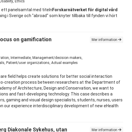
sability, Ethics
 ett panelsamtal med titeln
Forskarnätverket för digital vård
ng i Sverige och "abroad" som knyter tillbaka till fynden vi hört
focus on gamification
Mer information
piration, Intermediate, Management/decision makers,
als, Patient/user organizations, Actual examples
e field helps create solutions for better social interaction
ry co-creation process between researchers at the Department of
ademy of Architecture, Design and Conservation, we want to
tations and fast-developing technology. This case describes a
rs, gaming and visual design specialists, students, nurses, users
 on our experience interdisciplinary development of new eHealth
erg Diakonale Sykehus, utan
Mer information