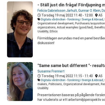
- Ställ just din fråga! Fördjupnin
Felicia Gabrielsson Järhult
,
Gunnar O. Klein
,
Da
Torsdag 19 maj 2022
11:40 - 12:00
A5
Digitala vårdmöten - forskning i Sverige & Abroad
,
Organizational development, Purchasers/acquisition
organizations, Actual examples (good/bad), Benefits/e
Usability, Ethics
Förmiddagen avrundas med en panel bestående 
diskussion!
"Same same but different "- resulta
Susanne Frennert
Torsdag 19 maj 2022
11:15 - 11:40
A5
Digitala vårdmöten - forskning i Sverige & Abroad
,
makers, Politicians, Organizational development, Res
Usability
Presentationen baseras på pågående forsknin
har studerats ur ett arbetsmiljöperspektiv och