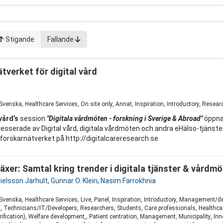
Stigande
Fallande
tverket för digital vård
 Svenska, Healthcare Services, On site only, Annat, Inspiration, Introductory, Resea
vård’s
session
"Digitala vårdmöten - forskning i Sverige & Abroad"
öppnar
sserade av Digital vård, digitala vårdmöten och andra eHälso-tjänster. 
 forskarnätverket på http://digitalcareresearch.se
äxer: Samtal kring trender i digitala tjänster & vårdm
rielsson Järhult
,
Gunnar O. Klein
,
Nasim Farrokhnia
 Svenska, Healthcare Services, Live, Panel, Inspiration, Introductory, Management/d
Technicians/IT/Developers, Researchers, Students, Care professionals, Healthcare
ification), Welfare development,, Patient centration, Management, Municipality, Inn