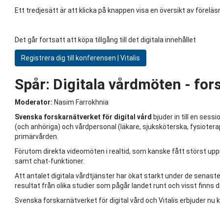
Ett tredjesätt är att klicka på knappen visa en översikt av förelä
Det går fortsatt att köpa tillgång till det digitala innehållet
Registrera dig till konferensen | Vitalis
Spår:
Digitala vårdmöten - for
Moderator:
Nasim Farrokhnia
Svenska forskarnätverket för digital vård
bjuder in till en sess
(och anhöriga) och vårdpersonal (läkare, sjuksköterska, fysioterap
primärvården.
Förutom direkta videomöten i realtid, som kanske fått störst u
samt chat-funktioner.
Att antalet digitala vårdtjänster har ökat starkt under de sena
resultat från olika studier som pågår landet runt och visst finns d
Svenska forskarnätverket för digital vård och Vitalis erbjuder nu k