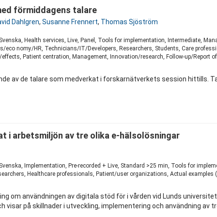
g med förmiddagens talare
vid Dahlgren
,
Susanne Frennert
,
Thomas Sjöström
 Svenska, Health services, Live, Panel, Tools for implementation, Intermediate, Ma
s/eco nomy/HR, Technicians/IT/Developers, Researchers, Students, Care professio
ffects, Patient centration, Management, Innovation/research, Follow-up/Report of cu
av de talare som medverkat i forskarnätverkets session hittills. Ta c
t i arbetsmiljön av tre olika e-hälsolösningar
 Svenska, Implementation, Pre-recorded + Live, Standard >25 min, Tools for imple
earchers, Healthcare professionals, Patient/user organizations, Actual examples (
g om användningen av digitala stöd för i vården vid Lunds universit
 visar på skillnader i utveckling, implementering och användning av tre 