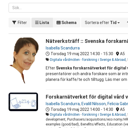
Filter
Lista
Schema
Sortera efter
Tid
Nätverksträff :: Svenska forskarnä
Isabella Scandurra
Torsdag 19 maj 2022
14:30 - 15:30
A5
Digitala vårdmöten - forskning i Sverige & Abroad
,
Efter
Svenska forskarnätverket för digital 
presentatörer och andra forskare som är intre
planera för kaffe/te och tilltugg. Läs mer om
Forskarnätverket för digital vård v
Isabella Scandurra
,
Evalill Nilsson
,
Felicia Gab
Torsdag 19 maj 2022
14:00 - 14:30
A5
Digitala vårdmöten - forskning i Sverige & Abroad
,
development, Purchasers/acquisitions/eco nomy/HR, 
examples (good/bad), Benefits/effects, Education (ver