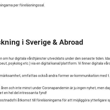
sningarna per föreläsningssal.
skning i Sverige & Abroad
ion om hur digitala vårdtjänster utvecklats under den senaste tiden. Id
eut, psykolog etc.) via en digital kanal/plattform. Vi finner digitala 
ppmärksamhet, omfattas också andra former av kommunikation med t.ex.
ste åren och inte minst under Coronapandemin är ju ingen nyhet, men d
et en hel del intressanta fynd!
ostnadsfri åtkomst till föreläsningarna för att möjliggöra ytterligare s