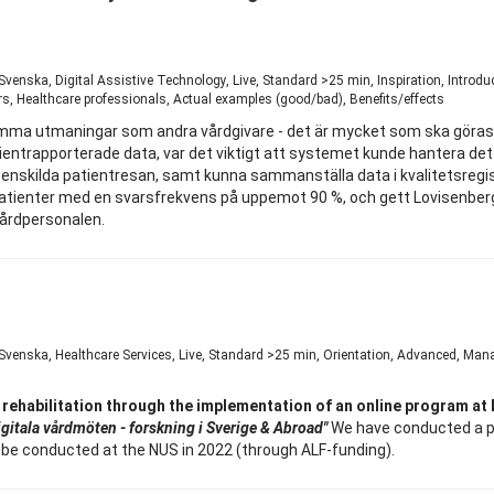
 Svenska, Digital Assistive Technology, Live, Standard >25 min, Inspiration, Intr
, Healthcare professionals, Actual examples (good/bad), Benefits/effects
mma utmaningar som andra vårdgivare - det är mycket som ska göras på 
atientrapporterade data, var det viktigt att systemet kunde hantera de
 enskilda patientresan, samt kunna sammanställa data i kvalitetsreg
0 patienter med en svarsfrekvens på uppemot 90 %, och gett Lovisenberg
vårdpersonalen.
 Svenska, Healthcare Services, Live, Standard >25 min, Orientation, Advanced, M
rehabilitation through the implementation of an online program at N
gitala vårdmöten - forskning i Sverige & Abroad"
We have conducted a p
o be conducted at the NUS in 2022 (through ALF-funding).