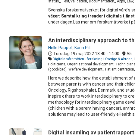
status,, Test/validation, Documentation,, Apps, Law, 
Svenska forskarnätverket för digital vård’s 
växer: Samtal kring trender i digitala tjän
under dagen.Läs mer om forskarnätverket på 
An interdisciplinary approach to t
Helle Pappot
,
Karin Piil
Torsdag 19 maj 2022
13:40 - 14:00
A5
Digitala vårdmöten - forskning i Sverige & Abroad
,
Politicians, Organizational development, Technician
(good/bad), Welfare development,, Patient centration,
Here we describe how the establishment of a 
between parents with cancer and their childr
Oncology, Rigshospitalet, Denmark, and stud
inspire others to work interdisciplinary to c
methodology for interdisciplinary game devel
(children with a parent having cancer), anth
solutions may lead to user-friendly eHealth s
Digital insamling av patientrappor