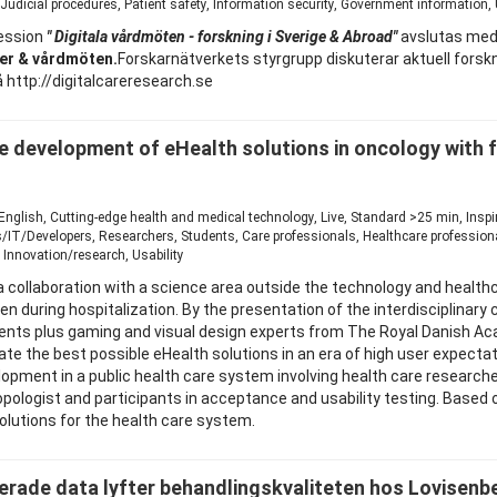
Judicial procedures, Patient safety, Information security, Government information, U
session
" Digitala vårdmöten - forskning i Sverige & Abroad"
avslutas med
ster & vårdmöten.
Forskarnätverkets styrgrupp diskuterar aktuell forskni
http://digitalcareresearch.se
he development of eHealth solutions in oncology with 
 English, Cutting-edge health and medical technology, Live, Standard >25 min, Ins
s/IT/Developers, Researchers, Students, Care professionals, Healthcare profession
 Innovation/research, Usability
collaboration with a science area outside the technology and healthcar
en during hospitalization. By the presentation of the interdisciplina
ents plus gaming and visual design experts from The Royal Danish Ac
reate the best possible eHealth solutions in an era of high user expec
opment in a public health care system involving health care researche
ropologist and participants in acceptance and usability testing. Based
olutions for the health care system.
terade data lyfter behandlingskvaliteten hos Lovisenb