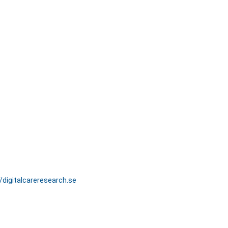
//digitalcareresearch.se