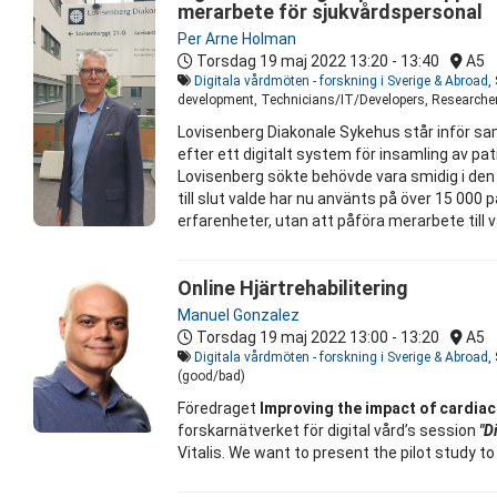
merarbete för sjukvårdspersonal
Per Arne Holman
Torsdag 19 maj 2022
13:20 - 13:40
A5
Digitala vårdmöten - forskning i Sverige & Abroad
,
development, Technicians/IT/Developers, Researchers
Lovisenberg Diakonale Sykehus står inför sa
efter ett digitalt system för insamling av p
Lovisenberg sökte behövde vara smidig i den
till slut valde har nu använts på över 15 00
erfarenheter, utan att påföra merarbete till 
Online Hjärtrehabilitering
Manuel Gonzalez
Torsdag 19 maj 2022
13:00 - 13:20
A5
Digitala vårdmöten - forskning i Sverige & Abroad
,
(good/bad)
Föredraget
Improving the impact of cardiac 
forskarnätverket för digital vård’s session
"Di
Vitalis. We want to present the pilot study t