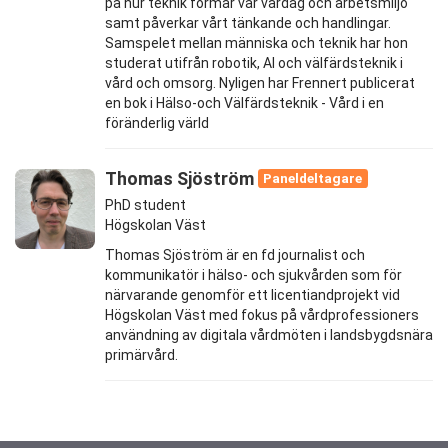
på hur teknik formar vår vardag och arbetsmiljö
samt påverkar vårt tänkande och handlingar.
Samspelet mellan människa och teknik har hon
studerat utifrån robotik, AI och välfärdsteknik i
vård och omsorg. Nyligen har Frennert publicerat
en bok i Hälso-och Välfärdsteknik - Vård i en
föränderlig värld
Thomas Sjöström
Paneldeltagare
PhD student
Högskolan Väst
Thomas Sjöström är en fd journalist och
kommunikatör i hälso- och sjukvården som för
närvarande genomför ett licentiandprojekt vid
Högskolan Väst med fokus på vårdprofessioners
användning av digitala vårdmöten i landsbygdsnära
primärvård.