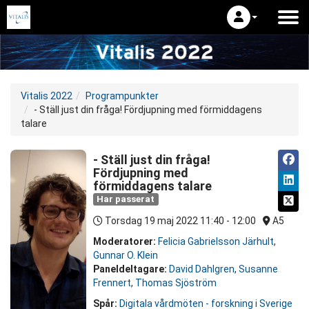
Vitalis 2022
Programpunkter
- Ställ just din fråga! Fördjupning med förmiddagens
talare
- Ställ just din fråga!
Fördjupning med
förmiddagens talare
Har passerat
Torsdag 19 maj 2022
11:40 - 12:00
A5
Moderatorer:
Felicia Gabrielsson Järhult
,
Gunnar O. Klein
Paneldeltagare:
David Dahlgren
,
Susanne
Frennert
,
Thomas Sjöström
Spår:
Digitala vårdmöten - forskning i Sverige