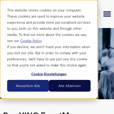
This website stores cookies on your computer.
These cookies are used to improve your website
experience and provide more personalized services
to you, both on this website and through other
media. To find out more about the cookies we use,
see our
Cookie Policy
.
Produkt
If you decline, we won't track your information when
you visit our site. But in order to comply with your
preferences, we'll have to use just one tiny cookie
Funktionen
Ressourcen
so that you're not asked to make this choice again.
Cookie-Einstellungen
Integrationen
Blog
Kontakt
Akzeptiere Alle
Alle Ablehnen
News &
Kontakt
Updates
Sales