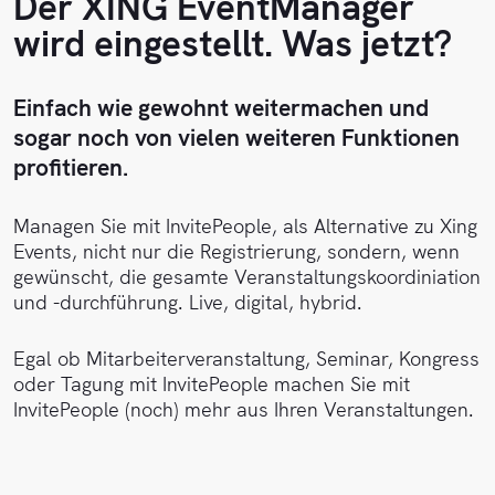
Der XING EventManager
Hilfe-
Demo
wird eingestellt. Was jetzt?
Center
buchen
API-
Einfach wie gewohnt weitermachen und
Helpdesk
Referenz
sogar noch von vielen weiteren Funktionen
profitieren.
Folgen
Sie uns
auf
Managen Sie mit InvitePeople, als Alternative zu Xing
LinkedIn
Events, nicht nur die Registrierung, sondern, wenn
gewünscht, die gesamte Veranstaltungskoordiniation
und -durchführung. Live, digital, hybrid.
Egal ob Mitarbeiterveranstaltung, Seminar, Kongress
oder Tagung mit InvitePeople machen Sie mit
InvitePeople (noch) mehr aus Ihren Veranstaltungen.