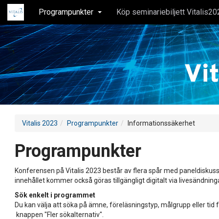
Programpunkter
Köp seminariebiljett Vitalis20
Vitalis 2023
Programpunkter
Informationssäkerhet
Programpunkter
Konferensen på Vitalis 2023 består av flera spår med paneldiskuss
innehållet kommer också göras tillgängligt digitalt via livesändning
Sök enkelt i programmet
Du kan välja att söka på ämne, föreläsningstyp, målgrupp eller tid f
knappen "Fler sökalternativ".