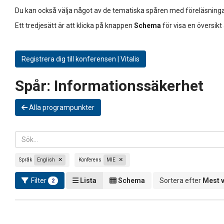
Du kan också välja något av de tematiska spåren med föreläsninga
Ett tredjesätt är att klicka på knappen
Schema
för visa en översikt
Registrera dig till konferensen | Vitalis
Spår:
Informationssäkerhet
Alla programpunkter
Språk
English
Konferens
MIE
Filter
Lista
Schema
Sortera efter
Mest 
2