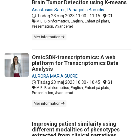
Brain Tumor Detection using K-means
Anastasios Sarris
,
Panagiotis Bamidis
Tisdag 23 maj 2023
11:00 - 11:15
G1
MIE: Bioinformatics, English, Enbart på plats,
Presentation, Avancerad
Mer information
OmicSDK-transcriptomics: A web
platform for Transcriptomics Data
Analysis
AURORA MARIA SUCRE
Tisdag 23 maj 2023
10:30 - 10:45
G1
MIE: Bioinformatics, English, Enbart på plats,
Presentation, Avancerad
Mer information
Improving patient similarity using
different modalities of phenotypes
extracted from clinical narratives