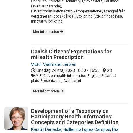
Chef/Beslutsfattare, Tekniker/IT/Utvecklare, Forskare
(även studerande),
Patientorganisationer/Brukarorganisationer, Exempel från
verkligheten (goda/dåliga), Utbildning (utbildningsbevis),
Innovativ/forskning
Mer information
Danish Citizens' Expectations for
mHealth Prescription
Victor Vadmand Jensen
Onsdag 24 maj 2023
16:50 - 16:55
G3
MIE: Citizen health informatics, English, Enbart på
plats, Presentation, Avancerad
Mer information
Development of a Taxonomy on
Participatory Health Informatics:
Concepts and Categories Definition
Kerstin Denecke
,
Guillermo Lopez Campos
,
Elia