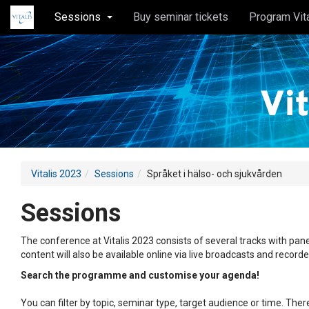
Sessions
Buy seminar tickets
Program Vit
Vitalis 2023
Sessions
Språket i hälso- och sjukvården
Sessions
The conference at Vitalis 2023 consists of several tracks with pane
content will also be available online via live broadcasts and record
Search the programme and customise your agenda!
You can filter by topic, seminar type, target audience or time. Th