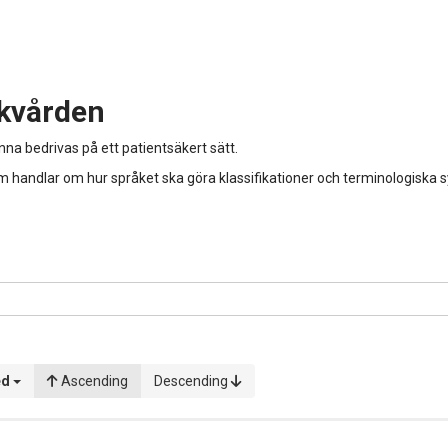
ukvården
unna bedrivas på ett patientsäkert sätt.
handlar om hur språket ska göra klassifikationer och terminologiska sys
ed
Ascending
Descending