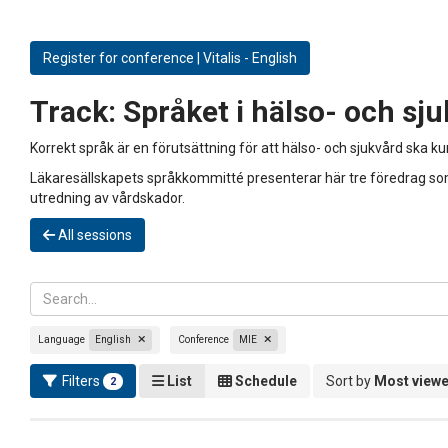
Register for conference | Vitalis - English
Track:
Språket i hälso- och sj
Korrekt språk är en förutsättning för att hälso- och sjukvård ska k
Läkaresällskapets språkkommitté presenterar här tre föredrag som 
utredning av vårdskador.
All sessions
Language
English
Conference
MIE
Filters
List
Schedule
Sort by
Most view
2