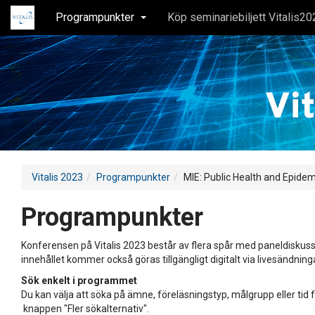
Programpunkter
Köp seminariebiljett Vitalis20
Vitalis 2023
Programpunkter
MIE: Public Health and Epidem
Programpunkter
Konferensen på Vitalis 2023 består av flera spår med paneldiskuss
innehållet kommer också göras tillgängligt digitalt via livesändning
Sök enkelt i programmet
Du kan välja att söka på ämne, föreläsningstyp, målgrupp eller tid f
knappen "Fler sökalternativ".