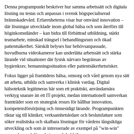
Denna programpunkt beskriver hur samma arbetssätt och digitala
lösning nu testas och anpassas i svensk högspecialiserad
brännskadevård. Erfarenheterna visar hur omvänd innovation –
där lösningar utvecklade inom global hälsa och som återförs till
höginkomstländer – kan bidra till förbättrad utbildning, stärkt
teamarbete, minskad trängsel i behandlingsrum och ökad
patientsäkerhet. Särskilt belyses hur behövsanpassade,
huvudburna videokameror kan underlätta arbetssätt och stärka
lärande vid situationer där fysisk närvaro begränsas av
hygienkrav, bemanningssituation eller patientsäkerhetsrisker.
Fokus ligger på framtidens hälsa, omsorg och vård genom nya sätt
att arbeta, utbilda och samverka i klinisk vardag. Digital
hälsoteknik legitimeras här som ett praktiskt, användarnära
verktyg snarare än ett IT-projekt, medan internationell samverkan
framträder som en strategisk resurs för hållbar innovation,
kompetensförsörjning och ömsesidigt lärande. Programpunkten
riktar sig till kliniker, verksamhetsledare och beslutsfattare som
söker realistiska och skalbara lösningar för vårdens långsiktiga
utveckling och som är intresserade av exempel på "win-win"