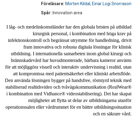
Föreläsare:
Morten Kildal
,
Einar Logi Snorrason
Spår:
Innovation area
I låg- och medelinkomstländer har den globala bristen på utbildad
kirurgisk personal, i kombination med höga krav på
infektionskontroll och begränsat utrymme för handledning, drivit
fram innovativa och robusta digitala lösningar för klinisk
utbildning. I internationella samarbeten inom global kirurgi och
brännskadevård har huvudmonterade, bärbara kameror använts
för att möjliggöra visuell och interaktiv undervisning i realtid, utan
att kompromissa med patientsäkerhet eller kliniskt arbetsflöde.
Den använda lösningen bygger på handsfree, röststyrd teknik med
stabiliserad realtidsvideo och tvåvägskommunikation (RealWear®
i kombination med Vidhance® videostabilisering). Det har skapat
möjligheter att flytta ut delar av utbildningarna utanför
operationssalen eller vårdrummet för en bättre utbildningssituation
och en säkrare vård.