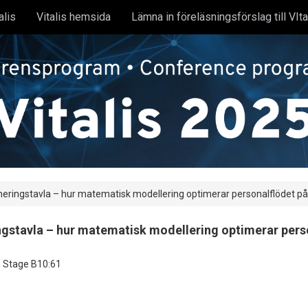
talis
Vitalis hemsida
Lämna in föreläsningsförslag till VIt
planeringstavla – hur matematisk modellering optimerar personalflödet p
ringstavla – hur matematisk modellering optimerar per
 Stage B10:61