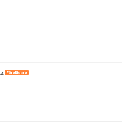
tz
Föreläsare