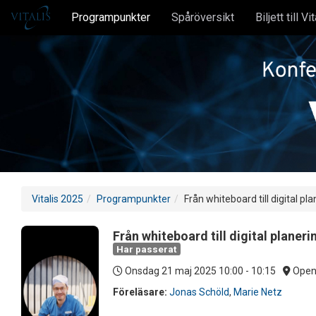
Programpunkter
Spåröversikt
Biljett till Vi
Vitalis 2025
Programpunkter
Från whiteboard till digital 
Från whiteboard till digital plane
Har passerat
Onsdag 21 maj 2025
10:00 - 10:15
Open
Föreläsare:
Jonas Schöld
,
Marie Netz