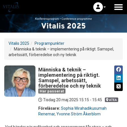
Vitalis 2025
Programpunkter
Människa & teknik – implementering på riktigt. Samspel,
arbetssätt, förberedelse och ny teknik
Människa & teknik –
implementering på riktigt.
Samspel, arbetssätt,
förberedelse och ny teknik
Har passerat
Tisdag 20 maj 2025
15:15 - 15:45
ATEA
Föreläsare:
Sophia Wirahadikusumah
Renemar
,
Yvonne Ström Åkerblom
Vad händer när nyfikenhet och engagemang får styra – och