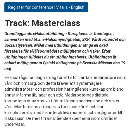
Register for conference | Vitalis - English
Track:
Masterclass
Grundläggande eHälsoutbildning
- Kursplanen är framtagen i
samverkan med bl.a. e-Hälsomyndigheten, SKR, Vårdförbundet och
Socialstyrelsen. Målet med utbildningen är att ge en ökad
förståelse för eHälsoområdets möjligheter och risker. Efter
utbildningen tilldelas du ett utbildningsbevis. Utbildningen är
enbart möjlig genom fysiskt deltagande på Svenska Mässan den 19
maj.
eHälsofrågor är idag vardag för ett stort antal medarbetare inom
vård och omsorg, och detta kräver att systemägare,
administratörer och profession har ingående kunskap om bland
annat informatik, lagar och etik. Medarbetarnas digitala
kompetens är av stor vikt för att kunna bedriva god och säker
vård. Masterclass arrangeras för sjunde året och har
kompletterats med fler interaktiva moment och möjligheter till
diskussion. De mest framstående experterna inom området
undervisar.