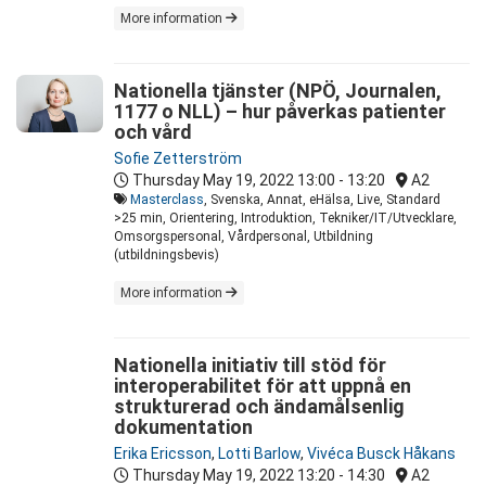
More information
Nationella tjänster (NPÖ, Journalen,
1177 o NLL) – hur påverkas patienter
och vård
Sofie Zetterström
Thursday May 19, 2022
13:00 - 13:20
A2
Masterclass
, Svenska, Annat, eHälsa, Live, Standard
>25 min, Orientering, Introduktion, Tekniker/IT/Utvecklare,
Omsorgspersonal, Vårdpersonal, Utbildning
(utbildningsbevis)
More information
Nationella initiativ till stöd för
interoperabilitet för att uppnå en
strukturerad och ändamålsenlig
dokumentation
Erika Ericsson
,
Lotti Barlow
,
Vivéca Busck Håkans
Thursday May 19, 2022
13:20 - 14:30
A2