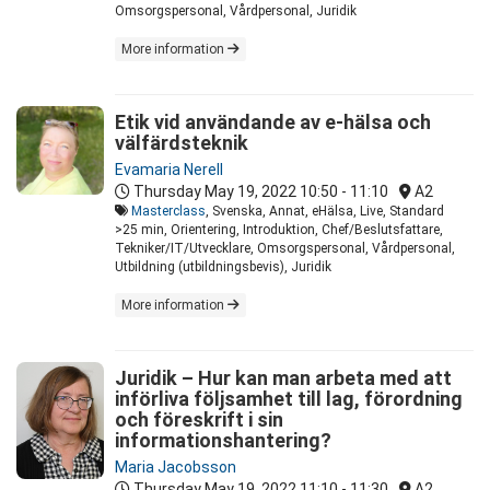
Omsorgspersonal, Vårdpersonal, Juridik
More information
Etik vid användande av e-hälsa och
välfärdsteknik
Evamaria Nerell
Thursday May 19, 2022
10:50 - 11:10
A2
Masterclass
, Svenska, Annat, eHälsa, Live, Standard
>25 min, Orientering, Introduktion, Chef/Beslutsfattare,
Tekniker/IT/Utvecklare, Omsorgspersonal, Vårdpersonal,
Utbildning (utbildningsbevis), Juridik
More information
Juridik – Hur kan man arbeta med att
införliva följsamhet till lag, förordning
och föreskrift i sin
informationshantering?
Maria Jacobsson
Thursday May 19, 2022
11:10 - 11:30
A2