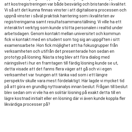
att kostregistreringen var både besvärlig och bristande i kvalitet.
Vi så att det kunna finnas vinster i att digitalisera processen och
uppnå vinster i såväl praktisk hantering som i kvaliteten av
registreringarna samt resultatsammanställning. Vi ville ha ett
interaktivt verktyg som kunde stötta personalen i realtid under
arbetsdagen. Genom kontakt mellan universitet och kommun
fick vi kontakt med en student som tog sig an uppgiften i sitt
examensarbete. Hon fick möjlighet att ha fokusgrupper från
verksamheten och utifrån det presenterade hon sedan en
prototyp på lösning. Nästa steg blev att föra dialog med
näringslivet i hur en framtagen till färdig lösning kunde se ut,
detta visade att det fanns flera väger att gå och vi i egen
verksamhet var tvungen att tänka vad som i ett längre
perspektiv skulle vara mest fördelaktigt. Här lagde vi mycket tid
på att göra en grundlig nyttoanalys innan beslut. Frågan till beslut
blev sedan om vi vile ha en solitär lösning på exakt detta till en
lägre kostnad initialt eller en lösning där vi även kunde koppla fler
likvärdiga processer på?