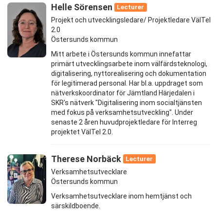
Helle Sörensen
Lecturer
Projekt och utvecklingsledare/ Projektledare VälTel
2.0
Östersunds kommun
Mitt arbete i Östersunds kommun innefattar
primärt utvecklingsarbete inom välfärdsteknologi,
digitalisering, nyttorealisering och dokumentation
för legitimerad personal. Har bl.a. uppdraget som
nätverkskoordinator för Jämtland Härjedalen i
SKR's nätverk "Digitalisering inom socialtjänsten
med fokus på verksamhetsutveckling". Under
senaste 2 åren huvudprojektledare för Interreg
projektet VälTel 2.0.
Therese Norbäck
Lecturer
Verksamhetsutvecklare
Östersunds kommun
Verksamhetsutvecklare inom hemtjänst och
särskildboende.