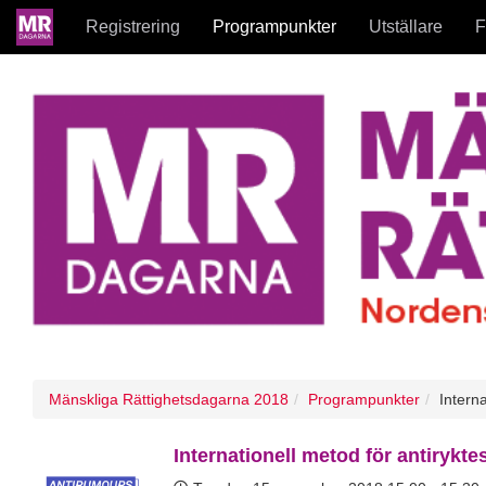
Registrering
Programpunkter
Utställare
F
Mänskliga Rättighetsdagarna 2018
Programpunkter
Intern
Internationell metod för antirykt