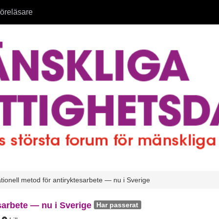
öreläsare
ationell metod för antiryktesarbete — nu i Sverige
esarbete — nu i Sverige
Har passerat