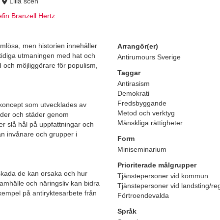
Lilla scen
fin Branzell Hertz
rmlösa, men historien innehåller
Arrangör(er)
amtidiga utmaningen med hat och
Antirumours Sverige
 och möjliggörare för populism,
Taggar
Antirasism
Demokrati
Fredsbyggande
 koncept som utvecklades av
Metod och verktyg
nder och städer genom
Mänskliga rättigheter
ler slå hål på uppfattningar och
n invånare och grupper i
Form
Miniseminarium
Prioriterade målgrupper
a skada de kan orsaka och hur
Tjänstepersoner vid kommun
samhälle och näringsliv kan bidra
Tjänstepersoner vid landsting/re
 exempel på antiryktesarbete från
Förtroendevalda
Språk