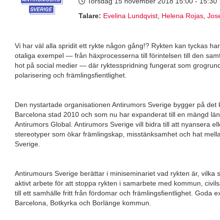
Torsdag 15 november 2018
15:00 - 15:30
Talare:
Evelina Lundqvist
,
Helena Rojas
,
Jose
Vi har väl alla spridit ett rykte någon gång!? Rykten kan tyckas ha
otaliga exempel — från häxprocesserna till förintelsen till den s
hot på social medier — där ryktesspridning fungerat som grogrund
polarisering och främlingsfientlighet.
Den nystartade organisationen Antirumors Sverige bygger på det
Barcelona stad 2010 och som nu har expanderat till en mängd lä
Antirumors Global. Antirumors Sverige vill bidra till att nyansera el
stereotyper som ökar främlingskap, misstänksamhet och hat mella
Sverige.
Antirumours Sverige berättar i miniseminariet vad rykten är, vilk
aktivt arbete för att stoppa rykten i samarbete med kommun, civil
till ett samhälle fritt från fördomar och främlingsfientlighet. Goda
Barcelona, Botkyrka och Borlänge kommun.