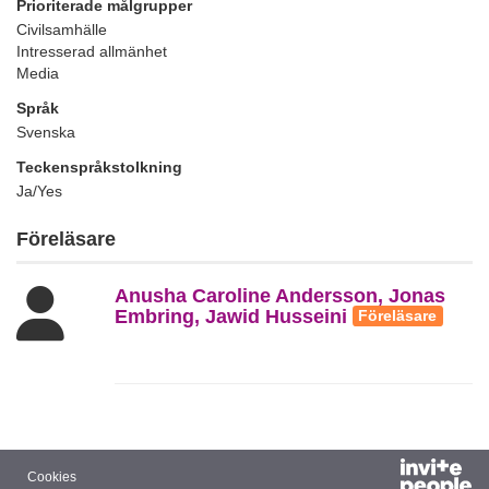
Prioriterade målgrupper
Civilsamhälle
Intresserad allmänhet
Media
Språk
Svenska
Teckenspråkstolkning
Ja/Yes
Föreläsare
Anusha Caroline Andersson, Jonas
Embring, Jawid Husseini
Föreläsare
Cookies