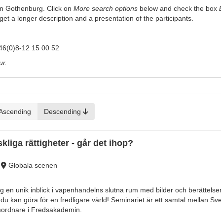
in Gothenburg. Click on
More search options
below and check the box
et a longer description and a presentation of the participants.
.
+46(0)8-12 15 00 52
ur.
Ascending
Descending
iga rättigheter - går det ihop?
Globala scenen
ig en unik inblick i vapenhandelns slutna rum med bilder och berättel
du kan göra för en fredligare värld! Seminariet är ett samtal mellan 
ordnare i Fredsakademin.