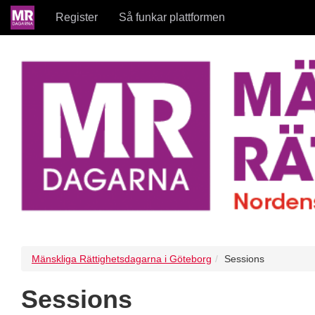
Register
Så funkar plattformen
Mänskliga Rättighetsdagarna i Göteborg
Sessions
Sessions