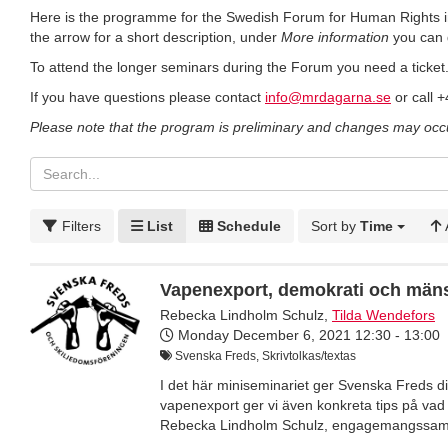
Here is the programme for the Swedish Forum for Human Rights 
the arrow for a short description, under
More information
you can g
To attend the longer seminars during the Forum you need a ticket
If you have questions please contact
info@mrdagarna.se
or call 
Please note that the program is preliminary and changes may occ
Filters
List
Schedule
Sort by
Time
Vapenexport, demokrati och mänskl
Rebecka Lindholm Schulz
,
Tilda Wendefors
Monday December 6, 2021
12:30 - 13:00
Svenska Freds, Skrivtolkas/textas
I det här miniseminariet ger Svenska Freds d
vapenexport ger vi även konkreta tips på vad 
Rebecka Lindholm Schulz, engagemangssam