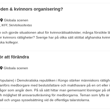
eden & kvinnors organisering?
Globala scenen
 IKFF, Skrivtolkas/textas
an och gjorde situationen akut för kvinnorättsaktivister, många försökt
r kvinnors rättigheter? Sverige har på olika sätt stöttat afghanska kvi
ka kollegor.
ör att förändra
Globala scenen
Populaire) i Demokratiska republiken i Kongo stärker människors rättighet
nförs medborgare med beslutsfattare och makthavare på en ort eller i 
 frågor som angår dem. På så sätt hittar man gemensamt lösningar på 
h möjlighet till ansvarsutkrävning för medborgarna. Teman som lyfts är 
ll och ungas sysselsättning vid de offentliga talarstolarna.