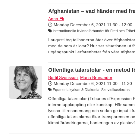
Afghanistan – vad händer med fr
Anna Ek
Monday December 6, 2021
11:30 - 12:00
Internationella Kvinnoförbundet för Fred och Frihet,
I augusti tog talibanerna åter över Afghanist
med de som är kvar? Hur ser situationen ut fö
utgångspunkt i erfarenheter från våra afghans
Offentliga talarstolar - en metod f
Bertil Svensson
,
Maria Brunander
Monday December 6, 2021
11:00 - 11:30
Equmeniakyrkan & Diakonia, Skrivtolkas/textas
Offentliga talarstolar (Tribunes d’Expression 
internetuppkoppling eller kunskap. Här samma
lyssna till resonemang och sedan ge input i
offentliga talarstolarna ökar transparensen oc
klimatförändringarna, hanteringen av plastavfa