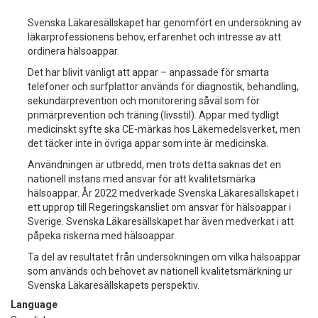
Svenska Läkaresällskapet har genomfört en undersökning av
läkarprofessionens behov, erfarenhet och intresse av att
ordinera hälsoappar.
Det har blivit vanligt att appar – anpassade för smarta
telefoner och surfplattor används för diagnostik, behandling,
sekundärprevention och monitorering såväl som för
primärprevention och träning (livsstil). Appar med tydligt
medicinskt syfte ska CE-märkas hos Läkemedelsverket, men
det täcker inte in övriga appar som inte är medicinska.
Användningen är utbredd, men trots detta saknas det en
nationell instans med ansvar för att kvalitetsmärka
hälsoappar. År 2022 medverkade Svenska Läkaresällskapet i
ett upprop till Regeringskansliet om ansvar för hälsoappar i
Sverige. Svenska Läkaresällskapet har även medverkat i att
påpeka riskerna med hälsoappar.
Ta del av resultatet från undersökningen om vilka hälsoappar
som används och behovet av nationell kvalitetsmärkning ur
Svenska Läkaresällskapets perspektiv.
Language