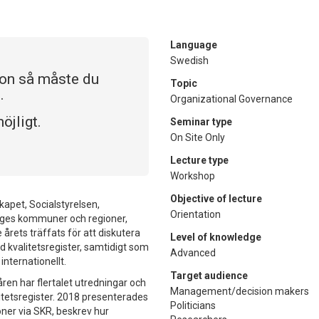
Language
Swedish
ion så måste du
Topic
.
Organizational Governance
öjligt.
Seminar type
On Site Only
Lecture type
Workshop
Objective of lecture
skapet, Socialstyrelsen,
Orientation
iges kommuner och regioner,
årets träffats för att diskutera
Level of knowledge
d kvalitetsregister, samtidigt som
Advanced
internationellt.
Target audience
åren har flertalet utredningar och
Management/decision makers
itetsregister. 2018 presenterades
Politicians
oner via SKR, beskrev hur