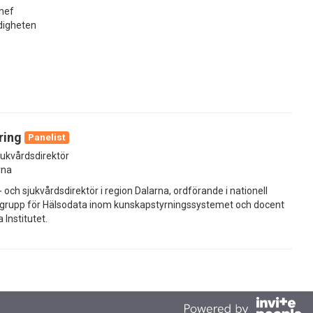
hef
digheten
ring
Panelist
jukvårdsdirektör
rna
- och sjukvårdsdirektör i region Dalarna, ordförande i nationell
rupp för Hälsodata inom kunskapstyrningssystemet och docent
 Institutet.