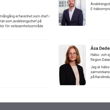
Avdelningsc
E-hälsomyn
ar mångårig erfarenhet som chef i
betat som avdelningschef på
rektör för verksamhetsområde
Åsa Dede
Hälso- och s
Region Dala
Jag är hälso
samverkansg
på Karolinska