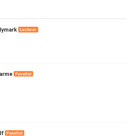
Nymark
Lecturer
aarme
Panelist
lf
Panelist