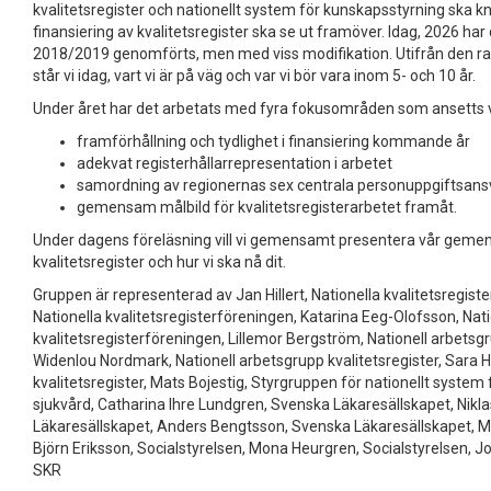
kvalitetsregister och nationellt system för kunskapsstyrning ska
finansiering av kvalitetsregister ska se ut framöver. Idag, 2026 h
2018/2019 genomförts, men med viss modifikation. Utifrån den rap
står vi idag, vart vi är på väg och var vi bör vara inom 5- och 10 år.
Under året har det arbetats med fyra fokusområden som ansetts var
framförhållning och tydlighet i finansiering kommande år
adekvat registerhållarrepresentation i arbetet
samordning av regionernas sex centrala personuppgiftsan
gemensam målbild för kvalitetsregisterarbetet framåt.
Under dagens föreläsning vill vi gemensamt presentera vår geme
kvalitetsregister och hur vi ska nå dit.
Gruppen är representerad av Jan Hillert, Nationella kvalitetsregis
Nationella kvalitetsregisterföreningen, Katarina Eeg-Olofsson, Nati
kvalitetsregisterföreningen, Lillemor Bergström, Nationell arbetsgr
Widenlou Nordmark, Nationell arbetsgrupp kvalitetsregister, Sara 
kvalitetsregister, Mats Bojestig, Styrgruppen för nationellt system
sjukvård, Catharina Ihre Lundgren, Svenska Läkaresällskapet, Nikl
Läkaresällskapet, Anders Bengtsson, Svenska Läkaresällskapet, M
Björn Eriksson, Socialstyrelsen, Mona Heurgren, Socialstyrelsen, 
SKR