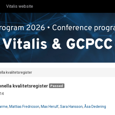
Vitalis website
la kvalitetsregister
ella kvalitetsregister
Passed
14
arme
,
Mattias Fredricson
,
Max Herulf
,
Sara Hansson
,
Åsa Dedering