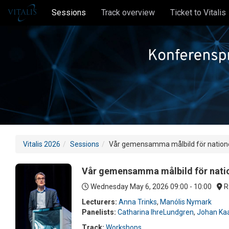
Sessions
Track overview
Ticket to Vitalis
Vitalis 2026
Sessions
Vår gemensamma målbild för nationel
Vår gemensamma målbild för nation
Wednesday May 6, 2026
09:00 - 10:00
R
Lecturers:
Anna Trinks
,
Manólis Nymark
Panelists:
Catharina IhreLundgren
,
Johan Ka
Track:
Workshops