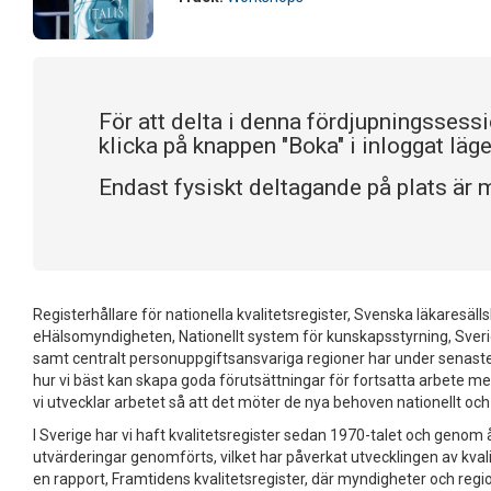
För att delta i denna fördjupningssess
klicka på knappen "Boka" i inloggat läge
Endast fysiskt deltagande på plats är m
Registerhållare för nationella kvalitetsregister, Svenska läkaresäll
eHälsomyndigheten, Nationellt system för kunskapsstyrning, Sver
samt centralt personuppgiftsansvariga regioner har under senaste 
hur vi bäst kan skapa goda förutsättningar för fortsatta arbete me
vi utvecklar arbetet så att det möter de nya behoven nationellt och 
I Sverige har vi haft kvalitetsregister sedan 1970-talet och genom 
utvärderingar genomförts, vilket har påverkat utvecklingen av kval
en rapport, Framtidens kvalitetsregister, där myndigheter och regi