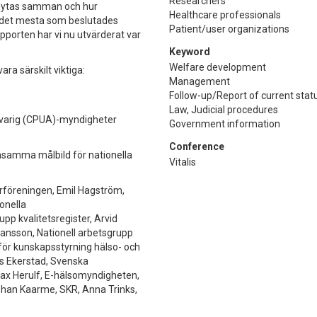
Researchers
 knytas samman och hur
Healthcare professionals
ar det mesta som beslutades
Patient/user organizations
porten har vi nu utvärderat var
Keyword
Welfare development
a särskilt viktiga:
Management
Follow-up/Report of current stat
Law, Judicial procedures
svarig (CPUA)-myndigheter
Government information
Conference
nsamma målbild för nationella
Vitalis
terföreningen, Emil Hagström,
onella
upp kvalitetsregister, Arvid
Hansson, Nationell arbetsgrupp
 för kunskapsstyrning hälso- och
as Ekerstad, Svenska
ax Herulf, E-hälsomyndigheten,
Johan Kaarme, SKR, Anna Trinks,