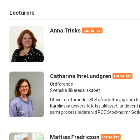
Lecturers
Anna Trinks
Lecturer
Catharina IhreLundgren
Panelist
Ordförande
Svenska läkaresällskapet
Utöver ordförande i SLS så arbetar jag som br
Karolinska universitetetssjukhuset, är docent i 
samt process ledare vid RCC Stockholm/ Gotl
Mattias Fredricson
Panelist