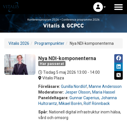
Vitalis 2026
Programpunkter
Nya NDI-komponenterna
Nya NDI-komponenterna
Har passerat
Tisdag 5 maj 2026
13:00 - 14:00
Vitalis Plaza
Föreläsare:
Gunilla Nordlöf
,
Manne Andersson
Moderatorer:
Jesper Olsson
,
Maria Hassel
Paneldeltagare:
Gunnar Caperius
,
Johanna
Hultcrantz
,
Mikael Borén
,
Rolf Rönnback
Spår:
Nationell digital infrastruktur inom hälsa,
vård och omsorg