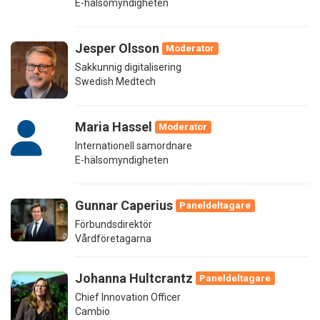
E-hälsomyndigheten
Jesper Olsson
Moderator
Sakkunnig digitalisering
Swedish Medtech
Maria Hassel
Moderator
Internationell samordnare
E-hälsomyndigheten
Gunnar Caperius
Paneldeltagare
Förbundsdirektör
Vårdföretagarna
Johanna Hultcrantz
Paneldeltagare
Chief Innovation Officer
Cambio