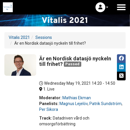
Vitalis 2021
Sessions
Är en Nordisk datasjö nyckeln till frihet?
Är en Nordisk datasjö nyckeln
till frihet?
Passed
Wednesday May 19, 2021
14:20 - 14:50
1. Live
Moderator:
Mathias Ekman
Panelists:
Magnus Lejelöv
,
Patrik Sundström
,
Per Sikora
Track:
Datadriven vård och
omsorgsförbättring