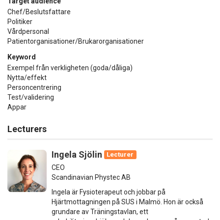
Target audience
Chef/Beslutsfattare
Politiker
Vårdpersonal
Patientorganisationer/Brukarorganisationer
Keyword
Exempel från verkligheten (goda/dåliga)
Nytta/effekt
Personcentrering
Test/validering
Appar
Lecturers
Ingela Sjölin
Lecturer
CEO
Scandinavian Phystec AB
Ingela är Fysioterapeut och jobbar på
Hjärtmottagningen på SUS i Malmö. Hon är också
grundare av Träningstavlan, ett