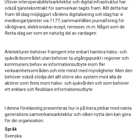
Utöver interoperabilitetsarkitektur och digital infrastruktur har
också tjänstekontrakt för samverkan tagits fram. Allt detta har
fram till idag möjliggjort vårdens digitalisering och idag har vi
medborgartjänster via 1177, sammanhållen journalföring för
vårdgivare, elektroniska recept, remisser, m.m. Något som de
flesta idag ser som en naturlig del av vardagen.
Arkitekturen behöver framgent inte enbart hantera hälso- och
sjukvårdsområdet utan behöver ta utgångspunkt i regioner och
kommuners behov av informationsutbyte inom fler
verksamhetsområden och inte minst med myndigheter. Men den
behöver också stödja det allt större eko-system med alla de
aktörer som finns inom hälso- och sjukvården och som behöver
ett enklare och flexiblare informationsutbyte.
I denna föreläsning presenteras hur vi på Inera jobbar med nästa
generations samverkansarkitektur och vilken nytta den kan göra
för din organisation..
Språk
Svenska