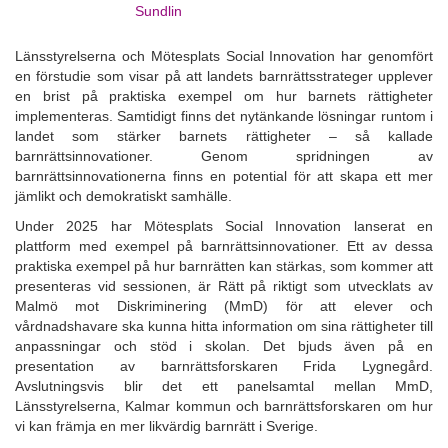
Sundlin
Länsstyrelserna och Mötesplats Social Innovation har genomfört
en förstudie som visar på att landets barnrättsstrateger upplever
en brist på praktiska exempel om hur barnets rättigheter
implementeras. Samtidigt finns det nytänkande lösningar runtom i
landet som stärker barnets rättigheter – så kallade
barnrättsinnovationer. Genom spridningen av
barnrättsinnovationerna finns en potential för att skapa ett mer
jämlikt och demokratiskt samhälle.
Under 2025 har Mötesplats Social Innovation lanserat en
plattform med exempel på barnrättsinnovationer. Ett av dessa
praktiska exempel på hur barnrätten kan stärkas, som kommer att
presenteras vid sessionen, är Rätt på riktigt som utvecklats av
Malmö mot Diskriminering (MmD) för att elever och
vårdnadshavare ska kunna hitta information om sina rättigheter till
anpassningar och stöd i skolan. Det bjuds även på en
presentation av barnrättsforskaren Frida Lygnegård.
Avslutningsvis blir det ett panelsamtal mellan MmD,
Länsstyrelserna, Kalmar kommun och barnrättsforskaren om hur
vi kan främja en mer likvärdig barnrätt i Sverige.