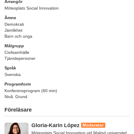
Arrangör
Mötesplats Social Innovation
Ämne
Demokrati
Jämlikhet
Barn och unga
Målgrupp
Civilsamhälle
Tjänstepersoner
Språk
Svenska
Programform
Konferensprogram (60 min)
Nivå: Grund
Föreläsare
Gloria-Karin López
Moderator
Mötesplats Social Innovation vid Malmö universitet