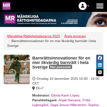
Mänskliga Rättighetsdagarna 2025
Årets program
Barnrättsinnovationer för en mer likvärdig barnrätt i hela
Sverige
Barnrättsinnovationer för en
mer likvärdig barnrätt i hela
Sverige
Har passerat
Onsdag 10 december 2025
15:00 - 16:00
CET
E6+7
Moderator:
Gloria-Karin López
Paneldeltagare:
Anjali Haryana
,
Frida
Lygnegård
,
Saga Jonuzi-Hillerström
,
Sophia