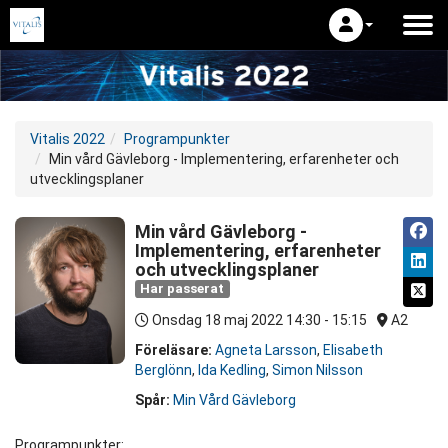
Vitalis 2022
Programpunkter
Min vård Gävleborg - Implementering, erfarenheter och
utvecklingsplaner
Min vård Gävleborg -
Implementering, erfarenheter
och utvecklingsplaner
Har passerat
Onsdag 18 maj 2022
14:30 - 15:15
A2
Föreläsare:
Agneta Larsson
,
Elisabeth
Berglönn
,
Ida Kedling
,
Simon Nilsson
Spår:
Min Vård Gävleborg
Programpunkter: