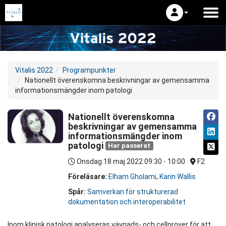
Vitalis 2022
Programpunkter
Nationellt överenskomna beskrivningar av gemensamma
informationsmängder inom patologi
Nationellt överenskomna
beskrivningar av gemensamma
informationsmängder inom
patologi
Har passerat
Onsdag 18 maj 2022
09:30 - 10:00
F2
Föreläsare:
Elham Gholami
,
Karin Wallis
Spår:
Samverkan för strukturerad
dokumentation och interoperabilitet
Inom klinisk patologi analyseras vävnads- och cellprover för att