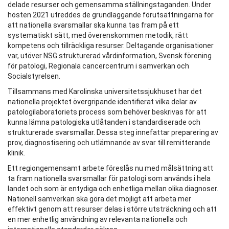
delade resurser och gemensamma ställningstaganden. Under
hösten 2021 utreddes de grundläggande förutsättningarna för
att nationella svarsmallar ska kunna tas fram på ett
systematiskt sätt, med överenskommen metodik, rätt
kompetens och tillräckliga resurser. Deltagande organisationer
var, utöver NSG strukturerad vårdinformation, Svensk förening
för patologi, Regionala cancercentrum i samverkan och
Socialstyrelsen.
Tillsammans med Karolinska universitetssjukhuset har det
nationella projektet övergripande identifierat vilka delar av
patologilaboratoriets process som behöver beskrivas för att
kunna lämna patologiska utlåtanden i standardiserade och
strukturerade svarsmallar. Dessa steg innefattar preparering av
prov, diagnostisering och utlämnande av svar till remitterande
klinik.
Ett regiongemensamt arbete föreslås nu med målsättning att
ta fram nationella svarsmallar för patologi som används i hela
landet och som är entydiga och enhetliga mellan olika diagnoser.
Nationell samverkan ska göra det möjligt att arbeta mer
effektivt genom att resurser delas i större utsträckning och att
en mer enhetlig användning av relevanta nationella och