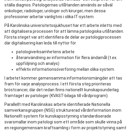
ställa diagnos. Patologernas utlåtanden används av såväl
onkologer, radiologer, urologer och kirurger, men dessa
professioner arbetar vanligtvis i olika IT-system.
På Karolinska universitetssjukhuset har ett arbete inletts med
att digitalisera processen för att lämna patologiska utlåtanden.
Första steget var att identifiera de delar av patologiprocessen
där digitalisering kan leda till nyttor för
patologiverksamhetens arbete
återanvändning av information för flera ändamål (t.ex.
uppföljning och analys)
effektiv informationsöverföring mellan olika system.
I arbetet kommer gemensamma informationsmängder att tas
fram för varje analysprocess. I ett första steg prioriteras
bröstcancer, där det redan finns nationellt kunskapsunderlag
framtaget av patologer (KVAST-bilaga till vårdprogram).
Parallellt med Karolinskas arbete identifierade Nationella
samverkansgruppen (NSG) strukturerad vårdinformation inom
Nationellt system för kunskapsstyrning standardiserade
svarsmallar inom patologi som ett område som skulle vinna på
en region­gemensam kraftsamling i form av projektstyrning samt