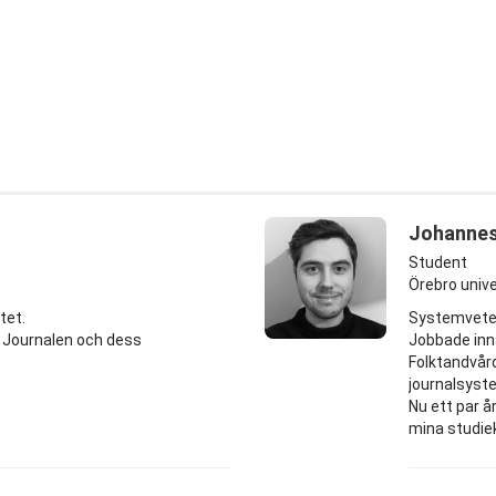
Johannes
Student
Örebro unive
tet.
Systemveten
Journalen och dess
Jobbade inn
Folktandvår
journalsyst
Nu ett par å
mina studie