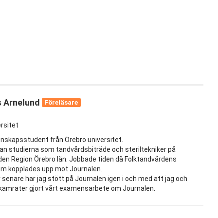
 Arnelund
Föreläsare
rsitet
skapsstudent från Örebro universitet.
an studierna som tandvårdsbiträde och steriltekniker på
den Region Örebro län. Jobbade tiden då Folktandvårdens
em kopplades upp mot Journalen.
r senare har jag stött på Journalen igen i och med att jag och
kamrater gjort vårt examensarbete om Journalen.