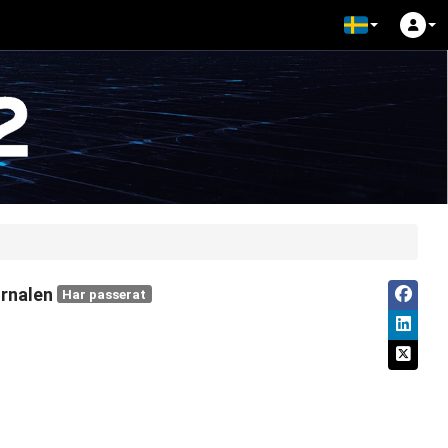
urnalen
Har passerat