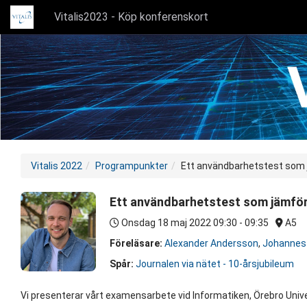
Vitalis2023 - Köp konferenskort
Vitalis 2022
Programpunkter
Ett användbarhetstest som j
Ett användbarhetstest som jämfört
Onsdag 18 maj 2022
09:30 - 09:35
A5
Föreläsare:
Alexander Andersson
,
Johannes
Spår:
Journalen via nätet - 10-årsjubileum
Vi presenterar vårt examensarbete vid Informatiken, Örebro Univ