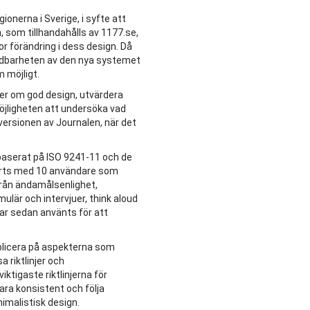
onerna i Sverige, i syfte att
n, som tillhandahålls av 1177.se,
or förändring i dess design. Då
ändbarheten av den nya systemet
 möjligt.
njer om god design, utvärdera
jligheten att undersöka vad
ersionen av Journalen, när det
baserat på ISO 9241-11 och de
förts med 10 användare som
ifrån ändamålsenlighet,
ulär och intervjuer, think aloud
har sedan använts för att
applicera på aspekterna som
 riktlinjer och
ktigaste riktlinjerna för
ara konsistent och följa
nimalistisk design.