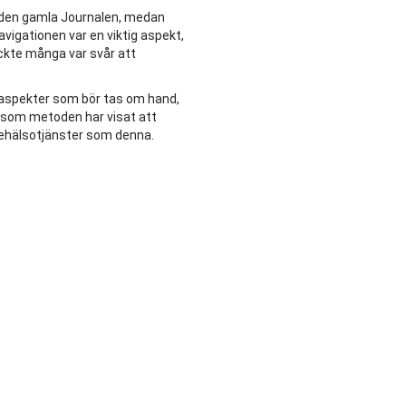
 den gamla Journalen, medan
avigationen var en viktig aspekt,
yckte många var svår att
h aspekter som bör tas om hand,
t som metoden har visat att
av ehälsotjänster som denna.