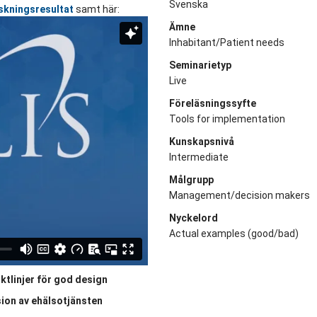
Svenska
rskningsresultat
samt här:
Ämne
Inhabitant/Patient needs
Seminarietyp
Live
Föreläsningssyfte
Tools for implementation
Kunskapsnivå
Intermediate
Målgrupp
Management/decision makers
Nyckelord
Actual examples (good/bad)
ktlinjer för god design
sion av ehälsotjänsten