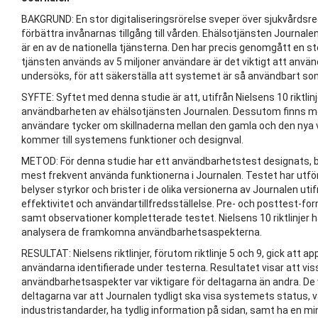
BAKGRUND: En stor digitaliseringsrörelse sveper över sjukvårdsregi
förbättra invånarnas tillgång till vården. Ehälsotjänsten Journale
är en av de nationella tjänsterna. Den har precis genomgått en st
tjänsten används av 5 miljoner användare är det viktigt att anv
undersöks, för att säkerställa att systemet är så användbart som
SYFTE: Syftet med denna studie är att, utifrån Nielsens 10 riktli
användbarheten av ehälsotjänsten Journalen. Dessutom finns mö
användare tycker om skillnaderna mellan den gamla och den nya v
kommer till systemens funktioner och designval.
METOD: För denna studie har ett användbarhetstest designats, 
mest frekvent använda funktionerna i Journalen. Testet har ut
belyser styrkor och brister i de olika versionerna av Journalen ut
effektivitet och användartillfredsställelse. Pre- och posttest-form
samt observationer kompletterade testet. Nielsens 10 riktlinjer 
analysera de framkomna användbarhetsaspekterna.
RESULTAT: Nielsens riktlinjer, förutom riktlinje 5 och 9, gick att 
användarna identifierade under testerna. Resultatet visar att vissa
användbarhetsaspekter var viktigare för deltagarna än andra. De vi
deltagarna var att Journalen tydligt ska visa systemets status, v
industristandarder, ha tydlig information på sidan, samt ha en mi