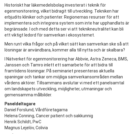
Historiskt har läkemedelsbolag investerat i teknik för
egenmonitorering, vilket bidragit till utveckling. Tekniken har
erbjudits kliniker och patienter. Regionernas resurser för att
implementera och integrera system som inte har upphandlats är
begränsade. I och med detta ser vi att teknikneutralitet kan bli
ett viktigt ledord för samverkan i ekosystemet.
Men runt vilka frågor och på vilket sätt kan samverkan ske så att
lösningar är användbara, kommer alla till nytta och är skalbara?
I Nätverket för egenmonitorering har Abbvie, Astra Zeneca, BMS,
Janssen och Tamro inlett ett samarbete för att bidra till
framtidens lösningar. På seminariet presenteras aktuella
spaningar och tankar om möjliga samverkansområden mellan
vårdens aktörer. Tillsammans avslutar vi med ett panelsamtal
om landskapets utveckling, möjligheter, utmaningar och
gemensamma målbilder.
Paneldeltagare
Daniel Forslund, Vårdföretagarna
Helena Conning, Cancer patient och sakkunnig
Henrik Schildt, PwC
Magnus Lejelöv, Colivia