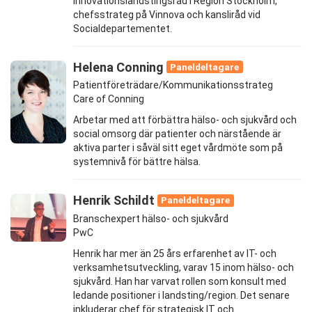
innovationslandstingsråd i Region Stockholm,
chefsstrateg på Vinnova och kansliråd vid
Socialdepartementet.
Helena Conning
Paneldeltagare
Patientföreträdare/Kommunikationsstrateg
Care of Conning
Arbetar med att förbättra hälso- och sjukvård och
social omsorg där patienter och närstående är
aktiva parter i såväl sitt eget vårdmöte som på
systemnivå för bättre hälsa.
Henrik Schildt
Paneldeltagare
Branschexpert hälso- och sjukvård
PwC
Henrik har mer än 25 års erfarenhet av IT- och
verksamhetsutveckling, varav 15 inom hälso- och
sjukvård. Han har varvat rollen som konsult med
ledande positioner i landsting/region. Det senare
inkluderar chef för strategisk IT och