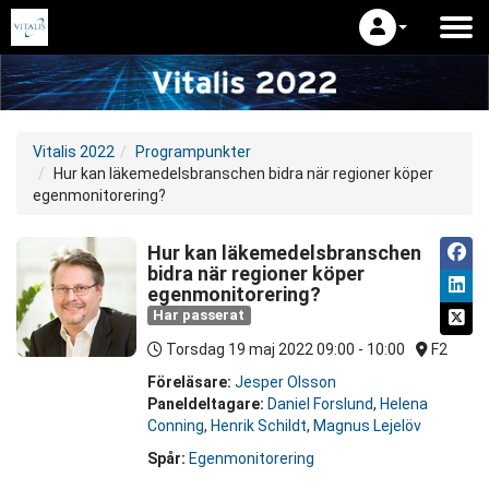
Vitalis 2022
Programpunkter
Hur kan läkemedelsbranschen bidra när regioner köper
egenmonitorering?
Hur kan läkemedelsbranschen
bidra när regioner köper
egenmonitorering?
Har passerat
Torsdag 19 maj 2022
09:00 - 10:00
F2
Föreläsare:
Jesper Olsson
Paneldeltagare:
Daniel Forslund
,
Helena
Conning
,
Henrik Schildt
,
Magnus Lejelöv
Spår:
Egenmonitorering