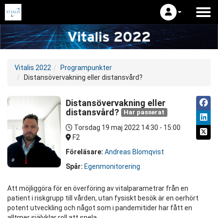
Vitalis 2022
Programpunkter
Distansövervakning eller distansvård?
Distansövervakning eller
distansvård?
Har passerat
Torsdag 19 maj 2022
14:30 - 15:00
F2
Föreläsare:
Andreas Blomqvist
Spår:
Egenmonitorering
Att möjliggöra för en överföring av vitalparametrar från en
patient i riskgrupp till vården, utan fysiskt besök är en oerhört
potent utveckling och något som i pandemitider har fått en
alltmer självklar roll att spela.