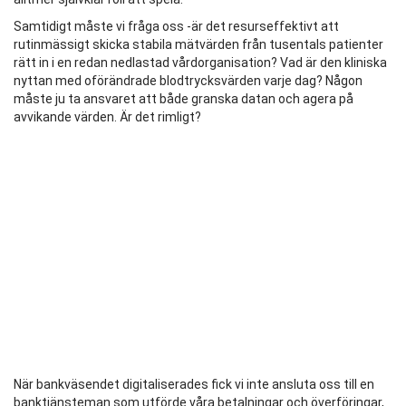
Samtidigt måste vi fråga oss -är det resurseffektivt att
rutinmässigt skicka stabila mätvärden från tusentals patienter
rätt in i en redan nedlastad vårdorganisation? Vad är den kliniska
nyttan med oförändrade blodtrycksvärden varje dag? Någon
måste ju ta ansvaret att både granska datan och agera på
avvikande värden. Är det rimligt?
När bankväsendet digitaliserades fick vi inte ansluta oss till en
banktjänsteman som utförde våra betalningar och överföringar,