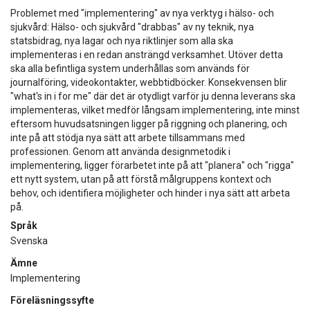
Problemet med "implementering" av nya verktyg i hälso- och
sjukvård: Hälso- och sjukvård "drabbas" av ny teknik, nya
statsbidrag, nya lagar och nya riktlinjer som alla ska
implementeras i en redan ansträngd verksamhet. Utöver detta
ska alla befintliga system underhållas som används för
journalföring, videokontakter, webbtidböcker. Konsekvensen blir
"what's in i for me" där det är otydligt varför ju denna leverans ska
implementeras, vilket medför långsam implementering, inte minst
eftersom huvudsatsningen ligger på riggning och planering, och
inte på att stödja nya sätt att arbete tillsammans med
professionen. Genom att använda designmetodik i
implementering, ligger förarbetet inte på att "planera" och "rigga"
ett nytt system, utan på att förstå målgruppens kontext och
behov, och identifiera möjligheter och hinder i nya sätt att arbeta
på.
Språk
Svenska
Ämne
Implementering
Föreläsningssyfte