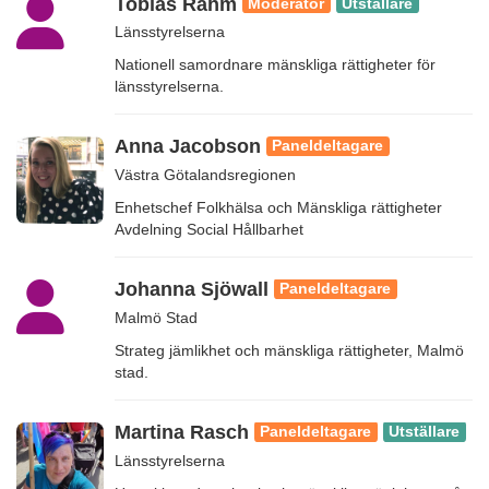
Tobias Rahm
Moderator
Utställare
Länsstyrelserna
Nationell samordnare mänskliga rättigheter för
länsstyrelserna.
Anna Jacobson
Paneldeltagare
Västra Götalandsregionen
Enhetschef Folkhälsa och Mänskliga rättigheter
Avdelning Social Hållbarhet
Johanna Sjöwall
Paneldeltagare
Malmö Stad
Strateg jämlikhet och mänskliga rättigheter, Malmö
stad.
Martina Rasch
Paneldeltagare
Utställare
Länsstyrelserna